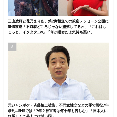
三山凌輝と花乃まりあ、第2弾報道での親密メッセージ公開に
SNS震撼「不時着どころじゃない墜落してるわ」「これはち
ょっと、イタタタ…w」「何が運命だよ気持ち悪い」
元ジャンポケ・斉藤慎二被告、不同意性交などの罪で懲役7年
求刑…SNSでは「7年？被害者は何十年も苦しむ」「日本人に
は厳しくて外人には甘い国」