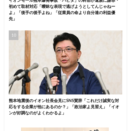
イオンモール熊本爆発事故「ハビタ」の幹部が遺族に謝罪・
初めて取材対応「曖昧な表現で逃げようとしてんじゃねー
よ」「後手の後手よね」「従業員の命より自分達の利益優
先」
熊本地震後のイオン社長会見にSNS賛辞「これだけ誠実な対
応をする企業が他にあるのか？」「政治家よ見習え」「イオ
ンが好調なのがよくわかるよ」