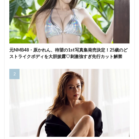
元NMB48・原かれん、待望の1st写真集発売決定！25歳のど
ストライクボディを大胆披露♡刺激強すぎ先行カット解禁