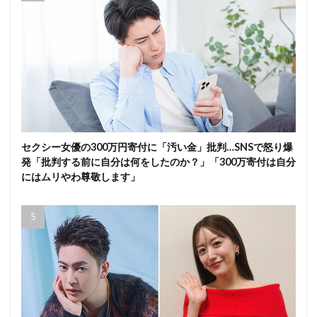
セクシー女優の300万円寄付に「汚い金」批判…SNSで怒り爆
発「批判する前に自分は何をしたのか？」「300万寄付は自分
にはムリやわ尊敬します」