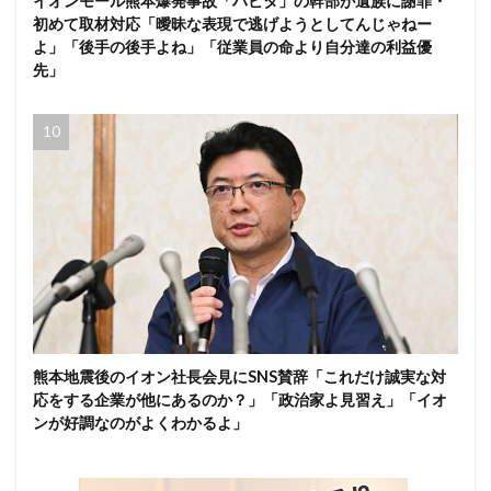
イオンモール熊本爆発事故「ハビタ」の幹部が遺族に謝罪・
初めて取材対応「曖昧な表現で逃げようとしてんじゃねー
よ」「後手の後手よね」「従業員の命より自分達の利益優
先」
熊本地震後のイオン社長会見にSNS賛辞「これだけ誠実な対
応をする企業が他にあるのか？」「政治家よ見習え」「イオ
ンが好調なのがよくわかるよ」