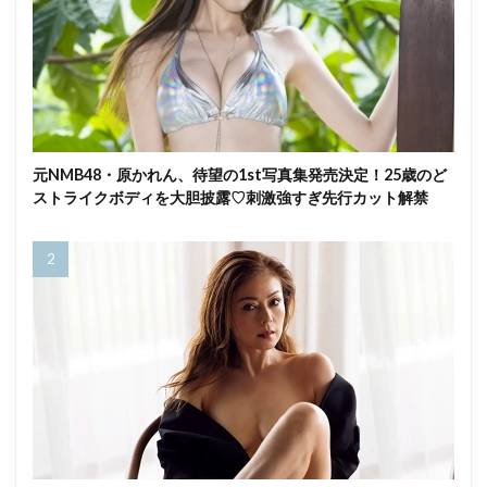
元NMB48・原かれん、待望の1st写真集発売決定！25歳のど
ストライクボディを大胆披露♡刺激強すぎ先行カット解禁