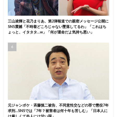
三山凌輝と花乃まりあ、第2弾報道での親密メッセージ公開に
SNS震撼「不時着どころじゃない墜落してるわ」「これはち
ょっと、イタタタ…w」「何が運命だよ気持ち悪い」
元ジャンポケ・斉藤慎二被告、不同意性交などの罪で懲役7年
求刑…SNSでは「7年？被害者は何十年も苦しむ」「日本人に
は厳しくて外人には甘い国」