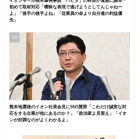
イオンモール熊本爆発事故「ハビタ」の幹部が遺族に謝罪・
初めて取材対応「曖昧な表現で逃げようとしてんじゃねー
よ」「後手の後手よね」「従業員の命より自分達の利益優
先」
熊本地震後のイオン社長会見にSNS賛辞「これだけ誠実な対
応をする企業が他にあるのか？」「政治家よ見習え」「イオ
ンが好調なのがよくわかるよ」