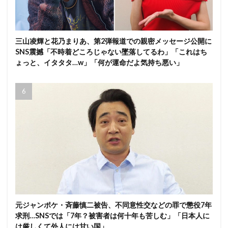
三山凌輝と花乃まりあ、第2弾報道での親密メッセージ公開に
SNS震撼「不時着どころじゃない墜落してるわ」「これはち
ょっと、イタタタ…w」「何が運命だよ気持ち悪い」
元ジャンポケ・斉藤慎二被告、不同意性交などの罪で懲役7年
求刑…SNSでは「7年？被害者は何十年も苦しむ」「日本人に
は厳しくて外人には甘い国」