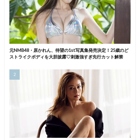
元NMB48・原かれん、待望の1st写真集発売決定！25歳のど
ストライクボディを大胆披露♡刺激強すぎ先行カット解禁