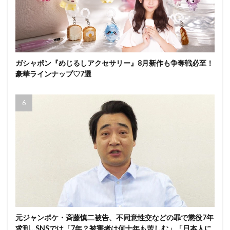
ガシャポン『めじるしアクセサリー』8月新作も争奪戦必至！
豪華ラインナップ♡7選
元ジャンポケ・斉藤慎二被告、不同意性交などの罪で懲役7年
求刑…SNSでは「7年？被害者は何十年も苦しむ」「日本人に