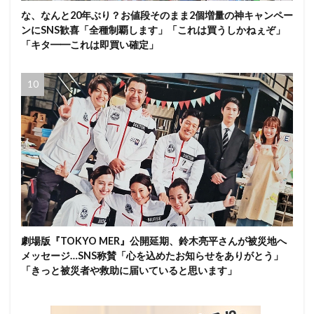
な、なんと20年ぶり？お値段そのまま2個増量の神キャンペー
ンにSNS歓喜「全種制覇します」「これは買うしかねぇぞ」
「キタ━━これは即買い確定」
劇場版『TOKYO MER』公開延期、鈴木亮平さんが被災地へ
メッセージ…SNS称賛「心を込めたお知らせをありがとう」
「きっと被災者や救助に届いていると思います」