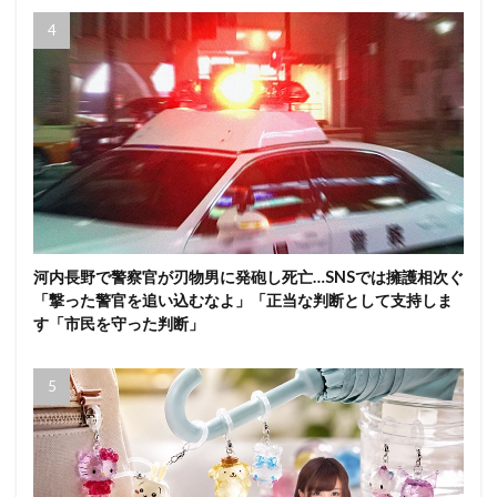
河内長野で警察官が刃物男に発砲し死亡…SNSでは擁護相次ぐ
「撃った警官を追い込むなよ」「正当な判断として支持しま
す「市民を守った判断」