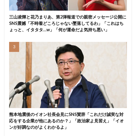
三山凌輝と花乃まりあ、第2弾報道での親密メッセージ公開に
SNS震撼「不時着どころじゃない墜落してるわ」「これはち
ょっと、イタタタ…w」「何が運命だよ気持ち悪い」
熊本地震後のイオン社長会見にSNS賛辞「これだけ誠実な対
応をする企業が他にあるのか？」「政治家よ見習え」「イオ
ンが好調なのがよくわかるよ」