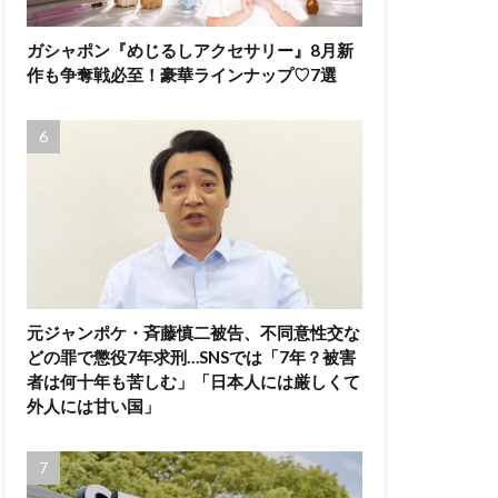
ガシャポン『めじるしアクセサリー』8月新
作も争奪戦必至！豪華ラインナップ♡7選
元ジャンポケ・斉藤慎二被告、不同意性交な
どの罪で懲役7年求刑…SNSでは「7年？被害
者は何十年も苦しむ」「日本人には厳しくて
外人には甘い国」