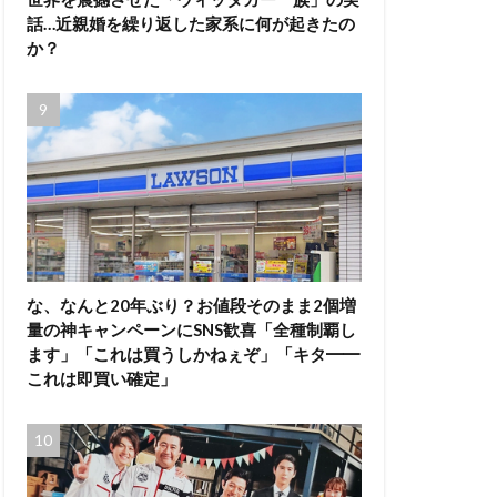
話…近親婚を繰り返した家系に何が起きたの
か？
な、なんと20年ぶり？お値段そのまま2個増
量の神キャンペーンにSNS歓喜「全種制覇し
ます」「これは買うしかねぇぞ」「キタ━━
これは即買い確定」