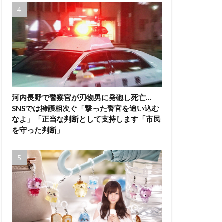
河内長野で警察官が刃物男に発砲し死亡…
SNSでは擁護相次ぐ「撃った警官を追い込む
なよ」「正当な判断として支持します「市民
を守った判断」