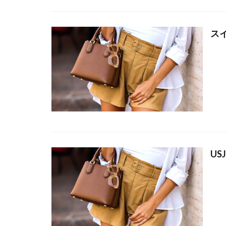
ス
USJ