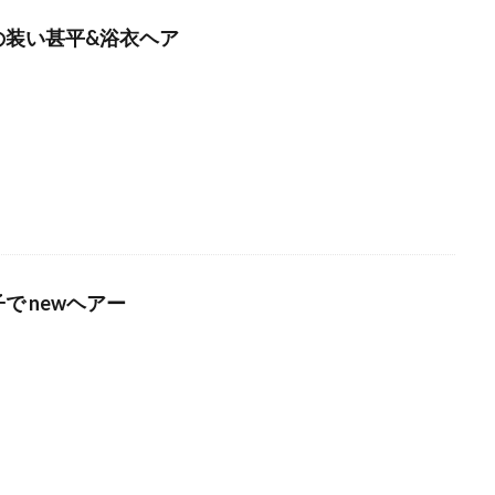
の装い甚平&浴衣ヘア
で newヘアー