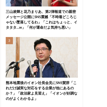
三山凌輝と花乃まりあ、第2弾報道での親密
メッセージ公開にSNS震撼「不時着どころじ
ゃない墜落してるわ」「これはちょっと、イ
タタタ…w」「何が運命だよ気持ち悪い」
熊本地震後のイオン社長会見にSNS賛辞「こ
れだけ誠実な対応をする企業が他にあるの
か？」「政治家よ見習え」「イオンが好調な
のがよくわかるよ」