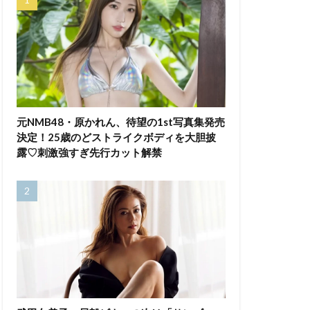
元NMB48・原かれん、待望の1st写真集発売
決定！25歳のどストライクボディを大胆披
露♡刺激強すぎ先行カット解禁