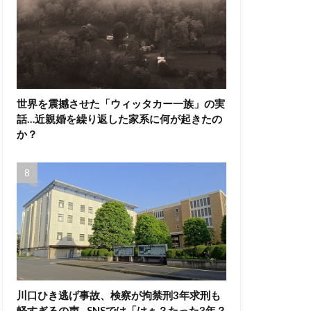
世界を震撼させた「ウィッタカー一族」の実
話…近親婚を繰り返した家系に何が起きたの
か？
川口ひき逃げ事故、検察が拘禁刑3年求刑も
軽すぎるの声…SNSでは「はぁ？たった3年？