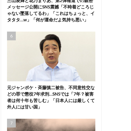
三山凌輝と花乃まりあ、第2弾報道での親密
メッセージ公開にSNS震撼「不時着どころじ
ゃない墜落してるわ」「これはちょっと、イ
タタタ…w」「何が運命だよ気持ち悪い」
元ジャンポケ・斉藤慎二被告、不同意性交な
どの罪で懲役7年求刑…SNSでは「7年？被害
者は何十年も苦しむ」「日本人には厳しくて
外人には甘い国」