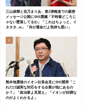
三山凌輝と花乃まりあ、第2弾報道での親密
メッセージ公開にSNS震撼「不時着どころじ
ゃない墜落してるわ」「これはちょっと、イ
タタタ…w」「何が運命だよ気持ち悪い」
熊本地震後のイオン社長会見にSNS賛辞「こ
れだけ誠実な対応をする企業が他にあるの
か？」「政治家よ見習え」「イオンが好調な
のがよくわかるよ」