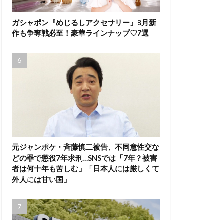
ガシャポン『めじるしアクセサリー』8月新
作も争奪戦必至！豪華ラインナップ♡7選
元ジャンポケ・斉藤慎二被告、不同意性交な
どの罪で懲役7年求刑…SNSでは「7年？被害
者は何十年も苦しむ」「日本人には厳しくて
外人には甘い国」