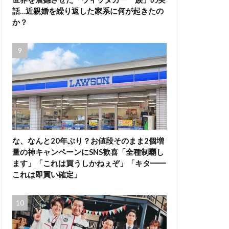
話…近親婚を繰り返した家系に何が起きたの
か？
な、なんと20年ぶり？お値段そのまま2個増
量の神キャンペーンにSNS歓喜「全種制覇し
ます」「これは買うしかねぇぞ」「キタ━━
これは即買い確定」