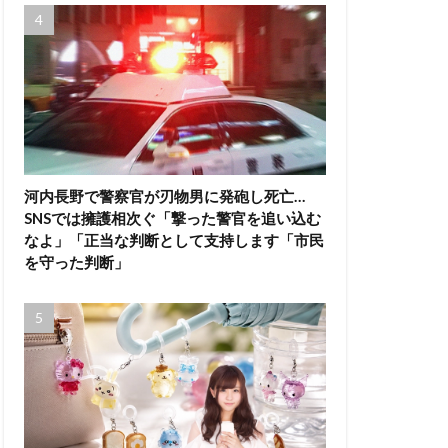
河内長野で警察官が刃物男に発砲し死亡…
SNSでは擁護相次ぐ「撃った警官を追い込む
なよ」「正当な判断として支持します「市民
を守った判断」