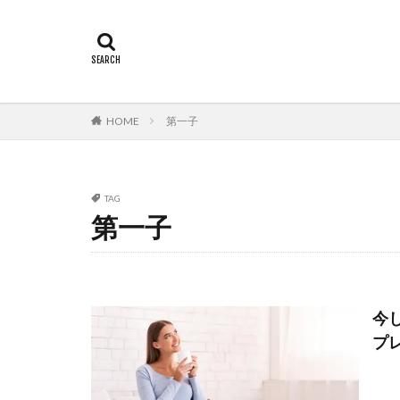
HOME
第一子
TAG
第一子
今
プ