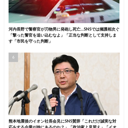
河内長野で警察官が刃物男に発砲し死亡…SNSでは擁護相次ぐ
「撃った警官を追い込むなよ」「正当な判断として支持しま
す「市民を守った判断」
熊本地震後のイオン社長会見にSNS賛辞「これだけ誠実な対
応をする企業が他にあるのか？」「政治家よ見習え」「イオ