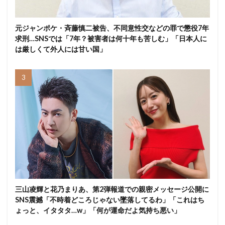
元ジャンポケ・斉藤慎二被告、不同意性交などの罪で懲役7年
求刑…SNSでは「7年？被害者は何十年も苦しむ」「日本人に
は厳しくて外人には甘い国」
三山凌輝と花乃まりあ、第2弾報道での親密メッセージ公開に
SNS震撼「不時着どころじゃない墜落してるわ」「これはち
ょっと、イタタタ…w」「何が運命だよ気持ち悪い」