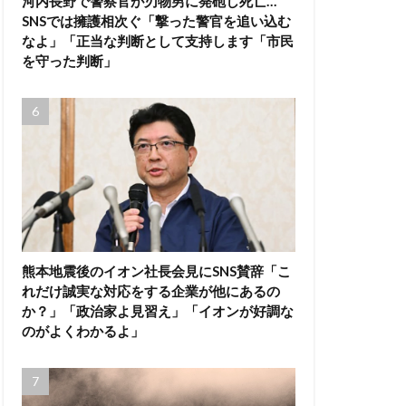
河内長野で警察官が刃物男に発砲し死亡…
SNSでは擁護相次ぐ「撃った警官を追い込む
なよ」「正当な判断として支持します「市民
を守った判断」
熊本地震後のイオン社長会見にSNS賛辞「こ
れだけ誠実な対応をする企業が他にあるの
か？」「政治家よ見習え」「イオンが好調な
のがよくわかるよ」