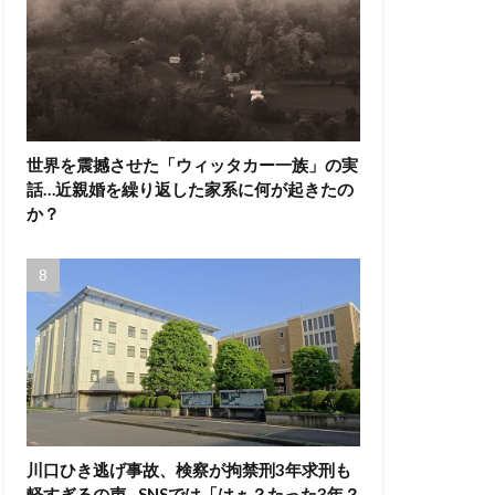
世界を震撼させた「ウィッタカー一族」の実
話…近親婚を繰り返した家系に何が起きたの
か？
川口ひき逃げ事故、検察が拘禁刑3年求刑も
軽すぎるの声…SNSでは「はぁ？たった3年？