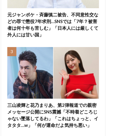
元ジャンポケ・斉藤慎二被告、不同意性交な
どの罪で懲役7年求刑…SNSでは「7年？被害
者は何十年も苦しむ」「日本人には厳しくて
外人には甘い国」
三山凌輝と花乃まりあ、第2弾報道での親密
メッセージ公開にSNS震撼「不時着どころじ
ゃない墜落してるわ」「これはちょっと、イ
タタタ…w」「何が運命だよ気持ち悪い」