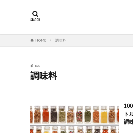
HOME
調味料
TAG
調味料
1
ト
調