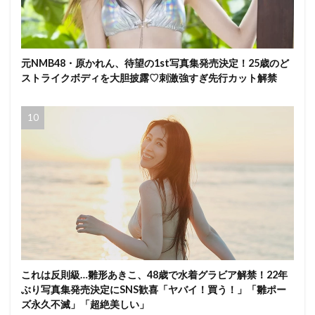
元NMB48・原かれん、待望の1st写真集発売決定！25歳のど
ストライクボディを大胆披露♡刺激強すぎ先行カット解禁
これは反則級…雛形あきこ、48歳で水着グラビア解禁！22年
ぶり写真集発売決定にSNS歓喜「ヤバイ！買う！」「雛ポー
ズ永久不滅」「超絶美しい」