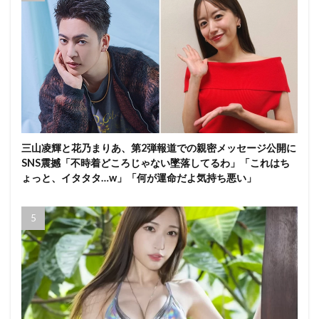
三山凌輝と花乃まりあ、第2弾報道での親密メッセージ公開に
SNS震撼「不時着どころじゃない墜落してるわ」「これはち
ょっと、イタタタ…w」「何が運命だよ気持ち悪い」