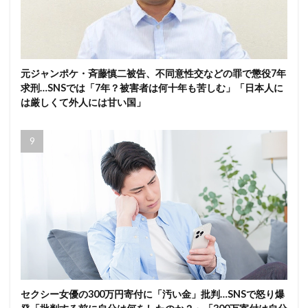
元ジャンポケ・斉藤慎二被告、不同意性交などの罪で懲役7年
求刑…SNSでは「7年？被害者は何十年も苦しむ」「日本人に
は厳しくて外人には甘い国」
セクシー女優の300万円寄付に「汚い金」批判…SNSで怒り爆