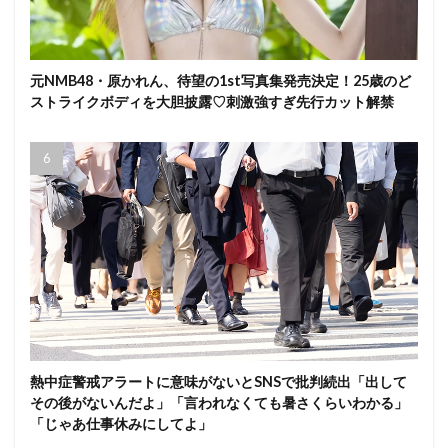
元NMB48・原かれん、待望の1st写真集発売決定！25歳のど
ストライクボディを大胆披露♡刺激強すぎ先行カット解禁
熱中症警戒アラートに意味がないとSNSで批判続出「出して
その後がないんだよ」「言われなくても暑さくらいわかる」
「じゃあ仕事休みにしてよ」