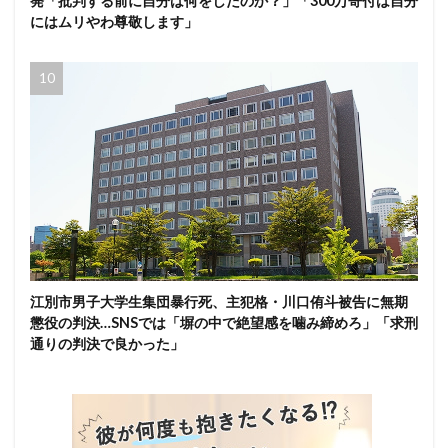
発「批判する前に自分は何をしたのか？」「300万寄付は自分
にはムリやわ尊敬します」
江別市男子大学生集団暴行死、主犯格・川口侑斗被告に無期
懲役の判決…SNSでは「塀の中で絶望感を噛み締めろ」「求刑
通りの判決で良かった」