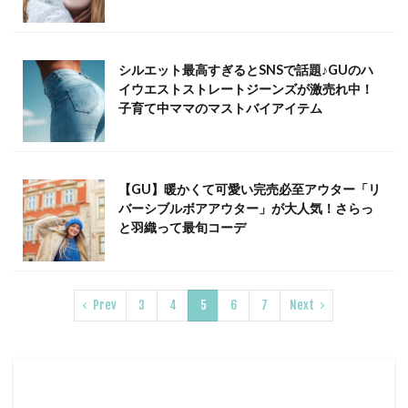
シルエット最高すぎるとSNSで話題♪GUのハ
イウエストストレートジーンズが激売れ中！
子育て中ママのマストバイアイテム
【GU】暖かくて可愛い完売必至アウター「リ
バーシブルボアアウター」が大人気！さらっ
と羽織って最旬コーデ
Prev
3
4
5
6
7
Next