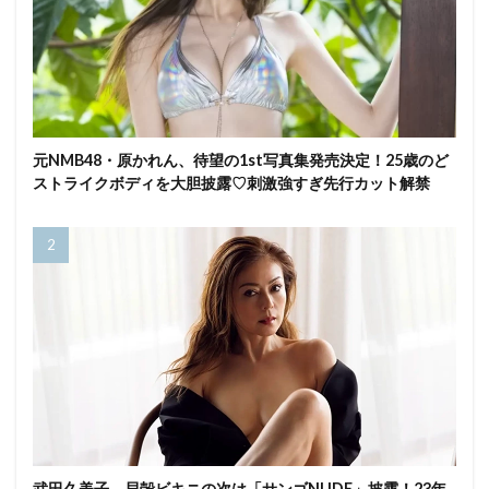
元NMB48・原かれん、待望の1st写真集発売決定！25歳のど
ストライクボディを大胆披露♡刺激強すぎ先行カット解禁
武田久美子、貝殻ビキニの次は「サンゴNUDE」披露！23年