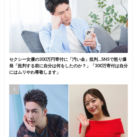
セクシー女優の300万円寄付に「汚い金」批判…SNSで怒り爆
発「批判する前に自分は何をしたのか？」「300万寄付は自分
にはムリやわ尊敬します」