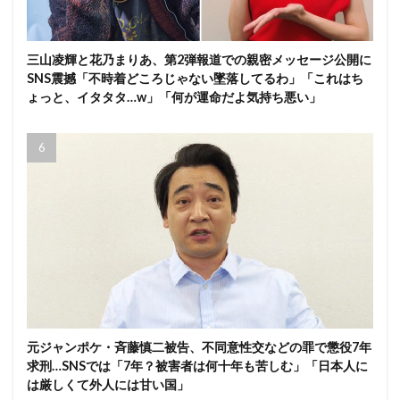
三山凌輝と花乃まりあ、第2弾報道での親密メッセージ公開に
SNS震撼「不時着どころじゃない墜落してるわ」「これはち
ょっと、イタタタ…w」「何が運命だよ気持ち悪い」
元ジャンポケ・斉藤慎二被告、不同意性交などの罪で懲役7年
求刑…SNSでは「7年？被害者は何十年も苦しむ」「日本人に
は厳しくて外人には甘い国」