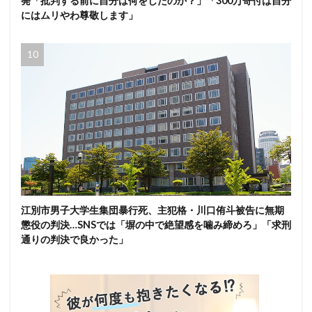
発「批判する前に自分は何をしたのか？」「300万寄付は自分
にはムリやわ尊敬します」
江別市男子大学生集団暴行死、主犯格・川口侑斗被告に無期
懲役の判決…SNSでは「塀の中で絶望感を噛み締めろ」「求刑
通りの判決で良かった」