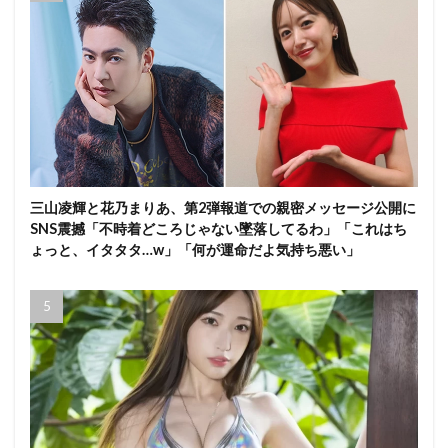
三山凌輝と花乃まりあ、第2弾報道での親密メッセージ公開に
SNS震撼「不時着どころじゃない墜落してるわ」「これはち
ょっと、イタタタ…w」「何が運命だよ気持ち悪い」