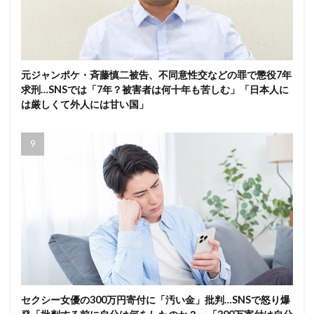
元ジャンポケ・斉藤慎二被告、不同意性交などの罪で懲役7年
求刑…SNSでは「7年？被害者は何十年も苦しむ」「日本人に
は厳しくて外人には甘い国」
セクシー女優の300万円寄付に「汚い金」批判…SNSで怒り爆