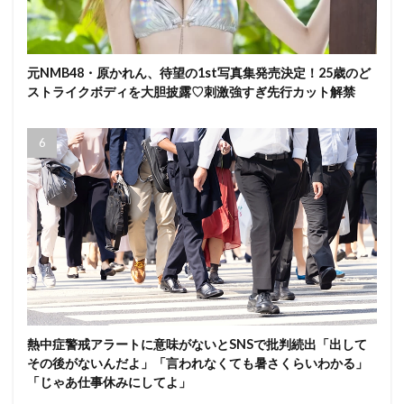
元NMB48・原かれん、待望の1st写真集発売決定！25歳のど
ストライクボディを大胆披露♡刺激強すぎ先行カット解禁
熱中症警戒アラートに意味がないとSNSで批判続出「出して
その後がないんだよ」「言われなくても暑さくらいわかる」
「じゃあ仕事休みにしてよ」