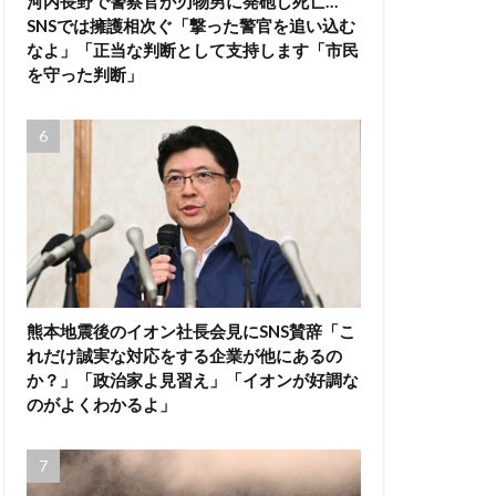
河内長野で警察官が刃物男に発砲し死亡…
SNSでは擁護相次ぐ「撃った警官を追い込む
なよ」「正当な判断として支持します「市民
を守った判断」
熊本地震後のイオン社長会見にSNS賛辞「こ
れだけ誠実な対応をする企業が他にあるの
か？」「政治家よ見習え」「イオンが好調な
のがよくわかるよ」