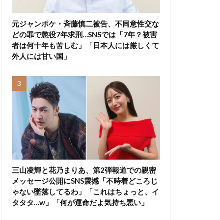
元ジャンポケ・斉藤慎二被告、不同意性交な
どの罪で懲役7年求刑…SNSでは「7年？被害
者は何十年も苦しむ」「日本人には厳しくて
外人には甘い国」
三山凌輝と花乃まりあ、第2弾報道での親密
メッセージ公開にSNS震撼「不時着どころじ
ゃない墜落してるわ」「これはちょっと、イ
タタタ…w」「何が運命だよ気持ち悪い」