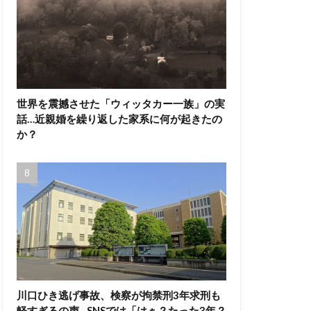
世界を震撼させた「ウィッタカー一族」の実
話…近親婚を繰り返した家系に何が起きたの
か？
川口ひき逃げ事故、検察が拘禁刑3年求刑も
軽すぎるの声…SNSでは「はぁ？たった3年？