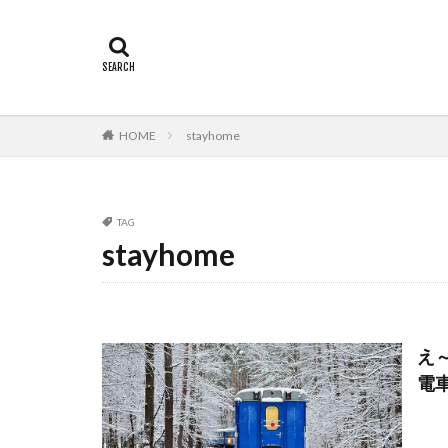
HOME
stayhome
TAG
stayhome
え
電