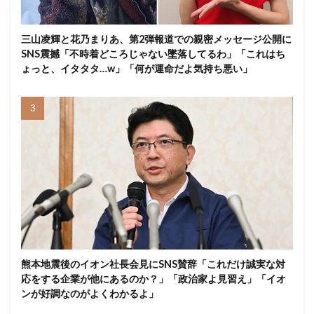
三山凌輝と花乃まりあ、第2弾報道での親密メッセージ公開に
SNS震撼「不時着どころじゃない墜落してるわ」「これはち
ょっと、イタタタ…w」「何が運命だよ気持ち悪い」
熊本地震後のイオン社長会見にSNS賛辞「これだけ誠実な対
応をする企業が他にあるのか？」「政治家よ見習え」「イオ
ンが好調なのがよくわかるよ」