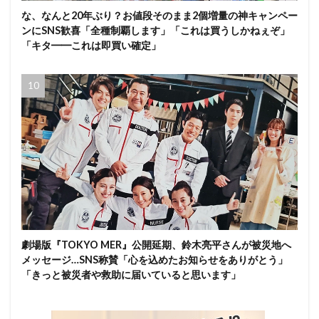
な、なんと20年ぶり？お値段そのまま2個増量の神キャンペー
ンにSNS歓喜「全種制覇します」「これは買うしかねぇぞ」
「キタ━━これは即買い確定」
劇場版『TOKYO MER』公開延期、鈴木亮平さんが被災地へ
メッセージ…SNS称賛「心を込めたお知らせをありがとう」
「きっと被災者や救助に届いていると思います」