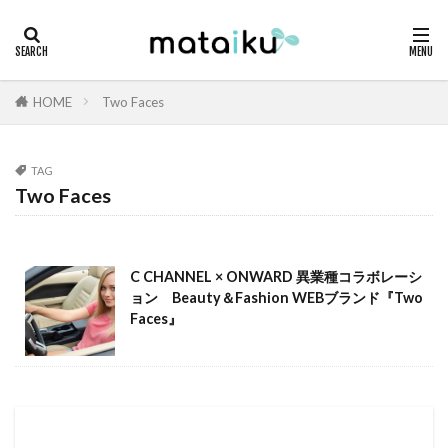
HOME
Two Faces
TAG
Two Faces
C CHANNEL × ONWARD 異業種コラボレーシ
ョン Beauty＆Fashion WEBブランド『Two
Faces』