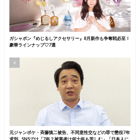
ガシャポン『めじるしアクセサリー』8月新作も争奪戦必至！
豪華ラインナップ♡7選
元ジャンポケ・斉藤慎二被告、不同意性交などの罪で懲役7年
求刑…SNSでは「7年？被害者は何十年も苦しむ」「日本人に