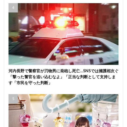
河内長野で警察官が刃物男に発砲し死亡…SNSでは擁護相次ぐ
「撃った警官を追い込むなよ」「正当な判断として支持しま
す「市民を守った判断」