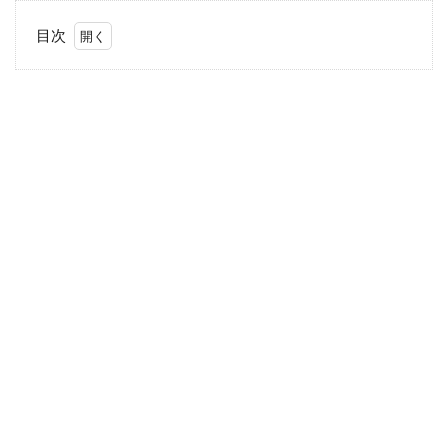
目次
1
蒼
井
優
2
長
谷
川
京
子
3
仲
間
由
紀
恵
4
川