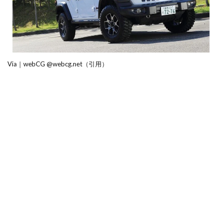
Via｜webCG @webcg.net（引用）