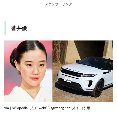
口
スポンサーリンク
春
奈
5
仲
蒼井優
里
依
紗
6
ま
と
め
Via｜Wikipedia（左） webCG @webcg.net（右）（引用）