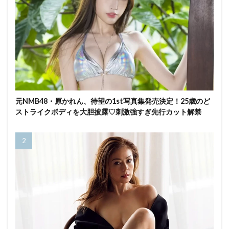
元NMB48・原かれん、待望の1st写真集発売決定！25歳のど
ストライクボディを大胆披露♡刺激強すぎ先行カット解禁