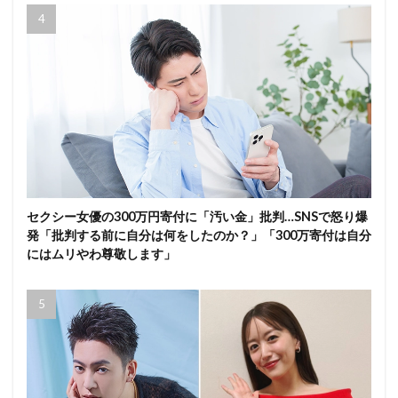
セクシー女優の300万円寄付に「汚い金」批判…SNSで怒り爆
発「批判する前に自分は何をしたのか？」「300万寄付は自分
にはムリやわ尊敬します」