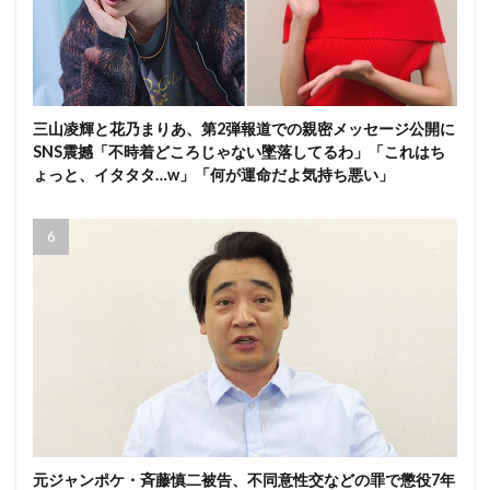
三山凌輝と花乃まりあ、第2弾報道での親密メッセージ公開に
SNS震撼「不時着どころじゃない墜落してるわ」「これはち
ょっと、イタタタ…w」「何が運命だよ気持ち悪い」
元ジャンポケ・斉藤慎二被告、不同意性交などの罪で懲役7年