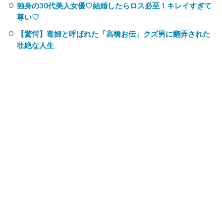
独身の30代美人女優♡結婚したらロス必至！キレイすぎて
尊い♡
【驚愕】毒婦と呼ばれた「高橋お伝」クズ男に翻弄された
壮絶な人生