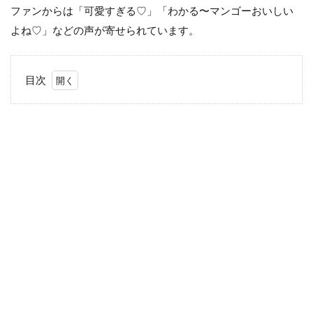
ファンからは「可愛すぎる♡」「わかる〜マンゴーおいしい
よね♡」などの声が寄せられています。
目次
1
重盛
さと美が
Instagram
でマンゴ
ーをはじ
めて食べ
たことを
報告
1.1
投稿
を見
たフ
ァン
は…