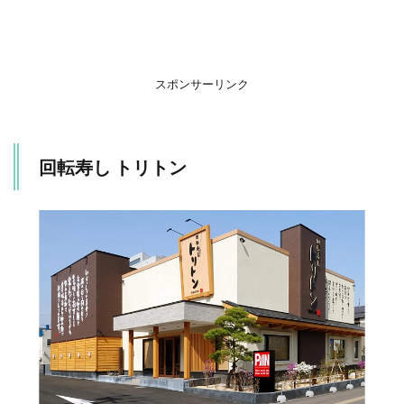
回
転
寿
司
根
スポンサーリンク
室
花
ま
る
回転寿し トリトン
2.1
おす
すめ
メニ
ュー
3
回
転
寿
司
ま
つ
り