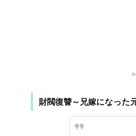
讐
～
兄
嫁
に
な
っ
た
元
嫁
へ
～
ス
2
地
獄
財閥復讐～兄嫁になった
の
果
て
ま
で
連