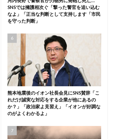
河内長野で警察官が刃物男に発砲し死亡…
SNSでは擁護相次ぐ「撃った警官を追い込む
なよ」「正当な判断として支持します「市民
を守った判断」
熊本地震後のイオン社長会見にSNS賛辞「こ
れだけ誠実な対応をする企業が他にあるの
か？」「政治家よ見習え」「イオンが好調な
のがよくわかるよ」