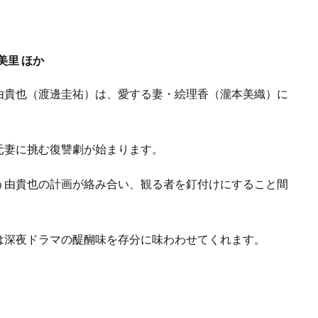
垣美里 ほか
由貴也（渡邊圭祐）は、愛する妻・絵理香（瀧本美織）に
元妻に挑む復讐劇が始まります。
う由貴也の計画が絡み合い、観る者を釘付けにすること間
は深夜ドラマの醍醐味を存分に味わわせてくれます。