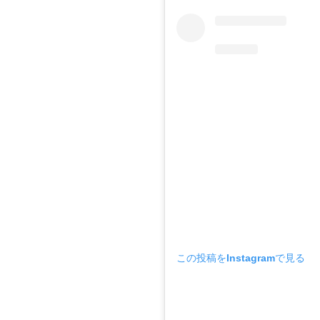
れ
て
い
く
3
マ
イ・
ワン
ナイ
ト・
ルー
ル
4
こん
なと
ころ
この投稿をInstagramで見る
で裏
切り
飯
〜嵐