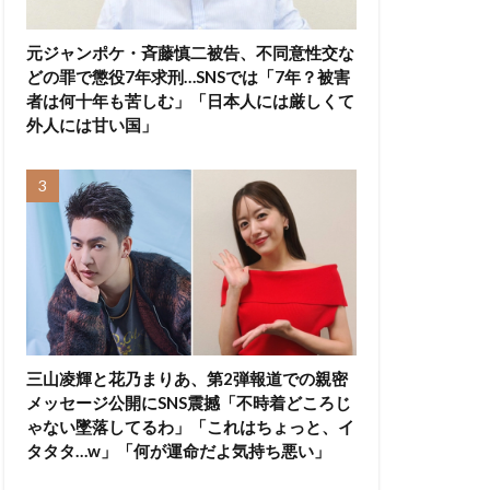
元ジャンポケ・斉藤慎二被告、不同意性交な
どの罪で懲役7年求刑…SNSでは「7年？被害
者は何十年も苦しむ」「日本人には厳しくて
外人には甘い国」
三山凌輝と花乃まりあ、第2弾報道での親密
メッセージ公開にSNS震撼「不時着どころじ
ゃない墜落してるわ」「これはちょっと、イ
タタタ…w」「何が運命だよ気持ち悪い」