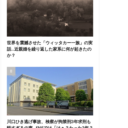
世界を震撼させた「ウィッタカー一族」の実
話…近親婚を繰り返した家系に何が起きたの
か？
川口ひき逃げ事故、検察が拘禁刑3年求刑も
軽すぎるの声…SNSでは「はぁ？たった3年？