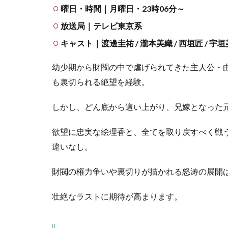
曜日・時間｜月曜日・23時06分～
政
婦
放送局｜テレビ東京系
ク
ロ
キャスト｜渡邊圭祐 / 瀧本美織 / 西垣匠 / 宇
ミ
は
幼少期から財閥の中で虐げられてきた主人公・
腐
も裏切られる絶望を経験。
っ
た
しかし、どん底から這い上がり、兄嫁となった
家
族
を
欲望に忠実な絵理香と、全てを取り戻すべく戦
許
違いなし。
さ
な
い
財閥の権力争いや裏切りが描かれる怒涛の展開
7
壮絶なラストに期待が高まります。
ま
と
め