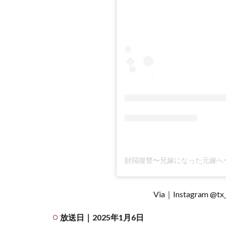
を呼
ぶ七
人の
役
員〜
5
未
恋
～
か
く
れ
ぼ
っ
ち
た
ち
Via｜Instagram 
～
6
放送日｜2025年1月6日
家