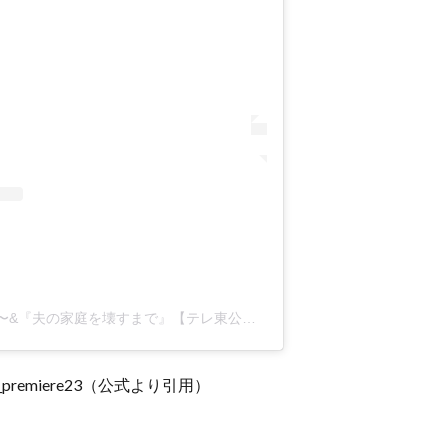
財閥復讐〜兄嫁になった元嫁へ〜&『夫の家庭を壊すまで』【テレ東公式】(@tx_premiere23)がシェアした投稿
@tx_premiere23（公式より引用）