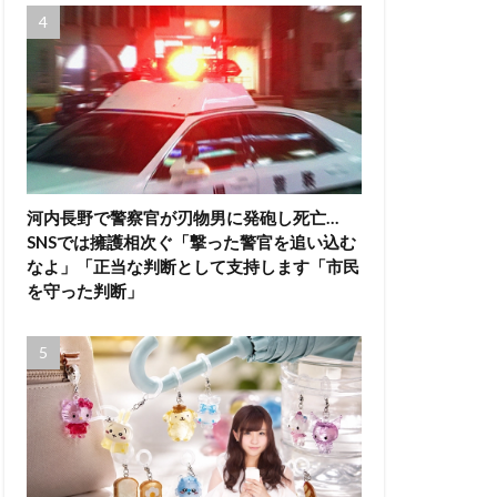
河内長野で警察官が刃物男に発砲し死亡…
SNSでは擁護相次ぐ「撃った警官を追い込む
なよ」「正当な判断として支持します「市民
を守った判断」