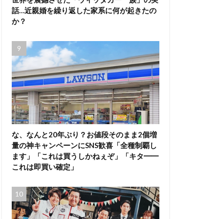
話…近親婚を繰り返した家系に何が起きたの
か？
な、なんと20年ぶり？お値段そのまま2個増
量の神キャンペーンにSNS歓喜「全種制覇し
ます」「これは買うしかねぇぞ」「キタ━━
これは即買い確定」