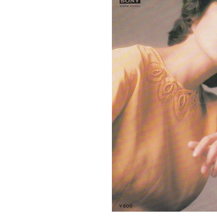
中森
明菜
「少
女
A」
6
笠置
シヅ
子
「ラ
ッパ
と
娘」
「買
物ブ
ギ
ー」
7
ま