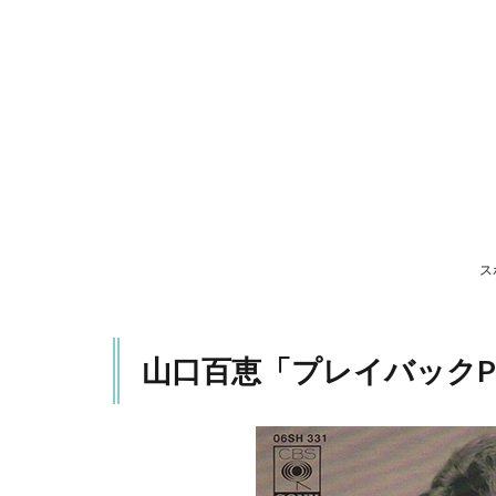
ク
Part2」
2
沢田
研二
「時
の過
ぎゆ
くま
ま
に」
ス
3
松田聖子
「SWEET
MEMORIES」
山口百恵「プレイバックPa
4
チェッカ
ーズ「I Love
you,
SAYONARA」
5