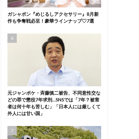
ガシャポン『めじるしアクセサリー』8月新
作も争奪戦必至！豪華ラインナップ♡7選
元ジャンポケ・斉藤慎二被告、不同意性交な
どの罪で懲役7年求刑…SNSでは「7年？被害
者は何十年も苦しむ」「日本人には厳しくて
外人には甘い国」