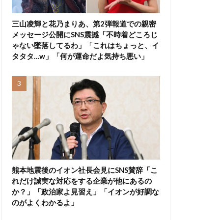
三山凌輝と花乃まりあ、第2弾報道での親密
メッセージ公開にSNS震撼「不時着どころじ
ゃない墜落してるわ」「これはちょっと、イ
タタタ…w」「何が運命だよ気持ち悪い」
熊本地震後のイオン社長会見にSNS賛辞「こ
れだけ誠実な対応をする企業が他にあるの
か？」「政治家よ見習え」「イオンが好調な
のがよくわかるよ」