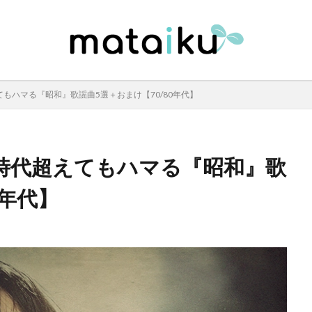
もハマる『昭和』歌謡曲5選＋おまけ【70/80年代】
時代超えてもハマる『昭和』歌
0年代】