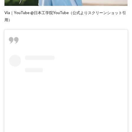
メ
ル」
Via｜YouTube @日本工学院YouTube（公式よりスクリーンショット引
シリ
用）
ー
ズ」
5
新野
尾七奈
「UCC
Cold
Brew「水
淹れアイ
スコーヒ
ー」」
6
ま
と
め