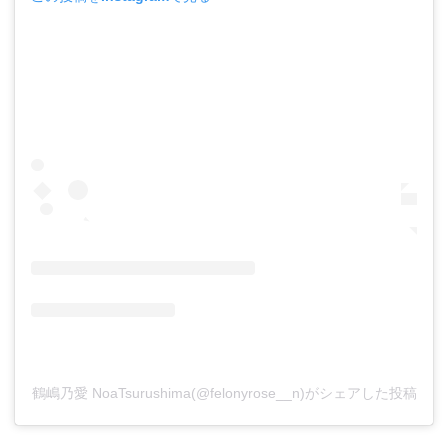
鶴嶋乃愛 NoaTsurushima(@felonyrose__n)がシェアした投稿