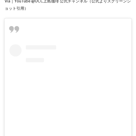
Via｜YouTube @UCC上島珈琲 公式チャンネル（公式よりスクリーンシ
ョット引用）