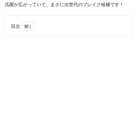
活躍が広がっていて、まさに次世代のブレイク候補です！
目次
1
桧山
あり
す
「日
本工
学院
「夢
中に
なれ
る蒲
田キ
ャン
パ
ス」
篇」
2