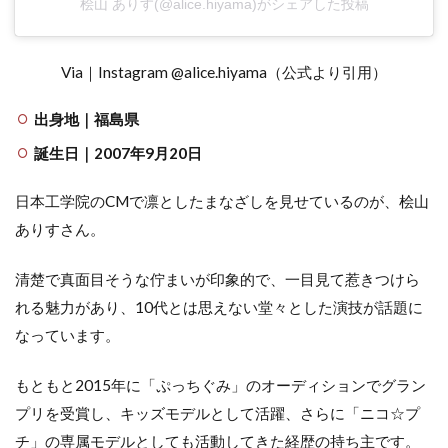
桧山 ありす(@alice.hiyama)がシェアした投稿
Via｜Instagram @alice.hiyama（公式より引用）
出身地｜福島県
誕生日｜2007年9月20日
日本工学院のCMで凛としたまなざしを見せているのが、桧山
ありすさん。
清楚で真面目そうな佇まいが印象的で、一目見て惹きつけら
れる魅力があり、10代とは思えない堂々とした演技が話題に
なっています。
もともと2015年に「ぷっちぐみ」のオーディションでグラン
プリを受賞し、キッズモデルとして活躍、さらに「ニコ☆プ
チ」の専属モデルとしても活動してきた経歴の持ち主です。