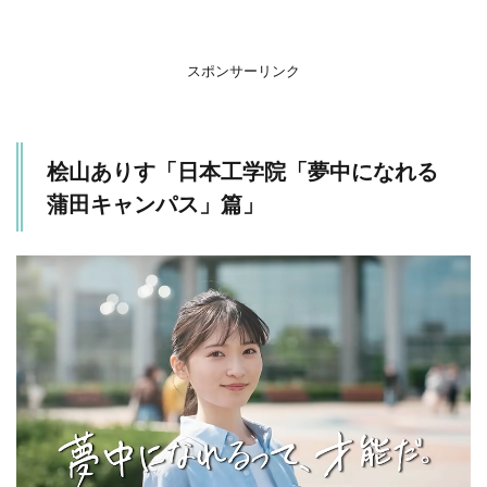
中島瑠
菜「⽇
本臓器
製薬
スポンサーリンク
「マス
チゲン
錠」」
3
桧山ありす「日本工学院「夢中になれる
松永有
蒲田キャンパス」篇」
紗「ゲ
オ「接
触冷感
ルーム
ウェ
ア」」
4
鶴嶋
乃愛
「メ
ルカ
リ
「写