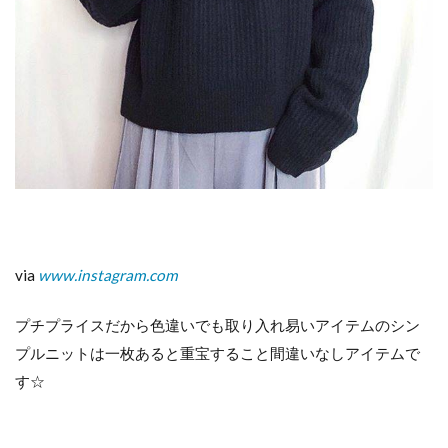
女
性
ら
し
い
抜
け
感
を
演
出
し
て
く
via
www.instagram.com
れ
ま
す♪
プチプライスだから色違いでも取り入れ易いアイテムのシン
7
プルニットは一枚あると重宝すること間違いなしアイテムで
シ
す☆
ル
エ
ッ