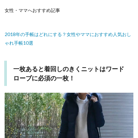
ト
が
女性・ママへおすすめ記事
可
愛
く
て
2018年の手帳はどれにする？女性やママにおすすめ人気おし
１
枚
ゃれ手帳10選
で
着
て
も
一枚あると着回しのきくニットはワード
サ
マ
ローブに必須の一枚！
二
な
る
万
能
ニ
ッ
ト♪
8