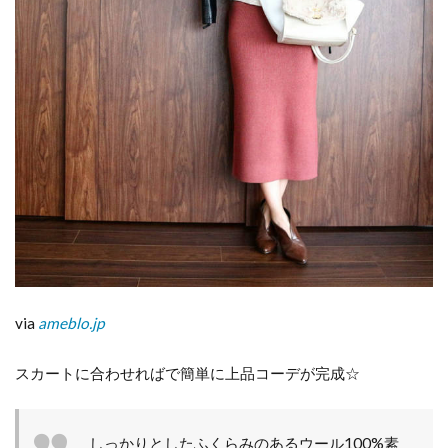
ムま
で相
性抜
群♪
5
シ
ン
プ
ル
な
ボ
ト
ム
に
合
わ
via
ameblo.jp
せ
る
だ
スカートに合わせればで簡単に上品コーデが完成☆
け
で
ト
レ
しっかりとしたふくらみのあるウール100%素