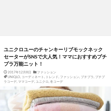
ユニクロユーのチャンキーリブモックネック
セーターがSNSで大人気！ママにおすすめプチ
プラ万能ニット！
2017年12月8日
ファッション
UNIQLO
,
コーディネート
,
トレンド
,
ファッション
,
プチプラ
,
プチプ
ラコーデ
,
ママコーデ
,
ユニクロ
,
冬コーデ