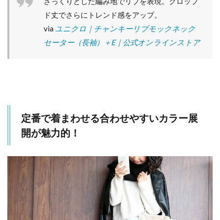
ざっくりとした編み地でリブを表現。クロップ
回し
ド丈でさらにトレンド感をアップ。
のき
くニ
via
ユニクロ｜チャンキーリブモックネック
ット
セーター（長袖）＋E｜公式オンラインストア
はワ
ード
ロー
ブに
必須
の一
枚！
定番で着まわせる合わせやすいカラー展
4
きれ
開が魅力的！
いめ
のボ
トム
か
ら、
カジ
ュア
ルな
デニ