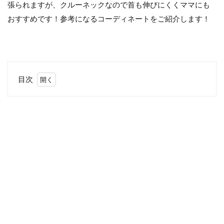
張られますが、クルーネックなので首も伸びにくくママにも
おすすめです！参考になるコーディネートをご紹介します！
目次
1
少
し
短
め
な
着
丈
が
テ
ー
パ
ー
ド