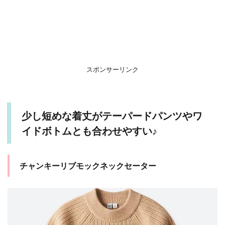
パ
ン
ツ
や
ワ
イ
ド
ボ
スポンサーリンク
ト
ム
と
も
少し短めな着丈がテーパードパンツやワ
合
わ
イドボトムとも合わせやすい♪
せ
や
す
い♪
チャンキーリブモックネックセーター
1.1
チャ
ンキ
ーリ
ブモ