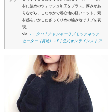
ン
材に強めのウォッシュ加工をプラス。厚みがあ
ド
の
りながら、しなやかで着心地の軽いニット。素
ス
材感をいかしたざっくりめの編み地でリブを表
タ
イ
現。
ル
via
ユニクロ｜チャンキーリブモックネック
の
完
セーター（長袖）＋E｜公式オンラインストア
成♪
6
ゆ
る
っ
と
し
た
シ
ル
エ
ッ
ト
が