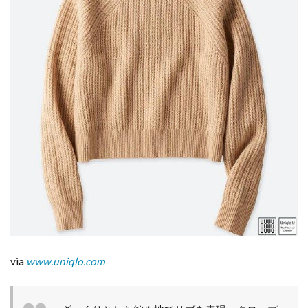
ック
ネッ
クセ
ータ
ー
2
定番
で着
まわ
せる
合わ
せや
すい
カラ
ー展
開が
魅力
的！
via
www.uniqlo.com
3
一枚
ある
と着