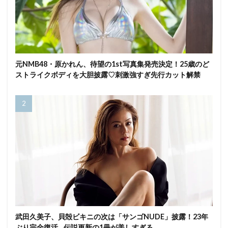
元NMB48・原かれん、待望の1st写真集発売決定！25歳のど
ストライクボディを大胆披露♡刺激強すぎ先行カット解禁
武田久美子、貝殻ビキニの次は「サンゴNUDE」披露！23年
ぶり完全復活…伝説更新の1冊が美しすぎる