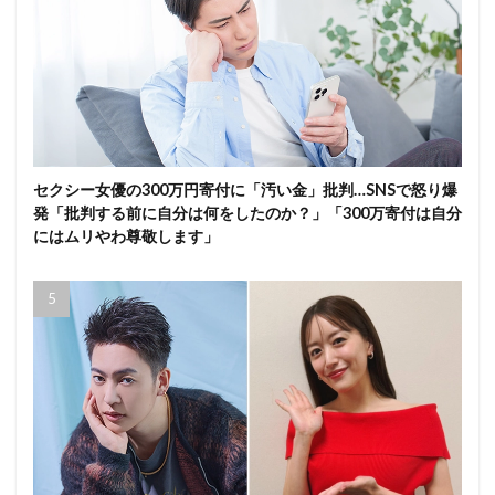
セクシー女優の300万円寄付に「汚い金」批判…SNSで怒り爆
発「批判する前に自分は何をしたのか？」「300万寄付は自分
にはムリやわ尊敬します」