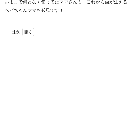
いままで何となく使ってたママさんも、これから歯が生える
ベビちゃんママも必見です！
目次
1
口が
ゆす
げる
よう
にな
った
ら歯
磨き
粉を
使お
う！
2
歯磨
き粉
は何