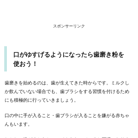
で選
べば
いい
の？
スポンサーリンク
2.1
おす
すめ
の歯
口がゆすげるようになったら歯磨き粉を
みが
き粉
使おう！
3
フ
歯磨きを始めるのは、歯が生えてきた時からです。ミルクし
ッ
化
か飲んでいない場合でも、歯ブラシをする習慣を付けるため
物
にも積極的に行っていきましょう。
の
効
果
口の中に手が入ること・歯ブラシが入ることを嫌がる赤ちゃ
と
んもいます。
は
4