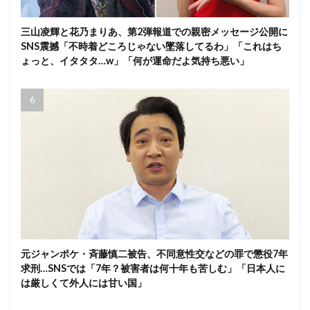
三山凌輝と花乃まりあ、第2弾報道での親密メッセージ公開に
SNS震撼「不時着どころじゃない墜落してるわ」「これはち
ょっと、イタタタ…w」「何が運命だよ気持ち悪い」
元ジャンポケ・斉藤慎二被告、不同意性交などの罪で懲役7年
求刑…SNSでは「7年？被害者は何十年も苦しむ」「日本人に
は厳しくて外人には甘い国」