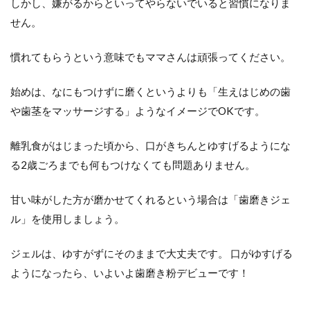
しかし、嫌がるからといってやらないでいると習慣になりま
毎
日
せん。
の
ケ
慣れてもらうという意味でもママさんは頑張ってください。
ア
に
加
始めは、なにもつけずに磨くというよりも「生えはじめの歯
え
や歯茎をマッサージする」ようなイメージでOKです。
て
歯
科
離乳食がはじまった頃から、口がきちんとゆすげるようにな
医
院
る2歳ごろまでも何もつけなくても問題ありません。
で
の
甘い味がした方が磨かせてくれるという場合は「歯磨きジェ
検
診
ル」を使用しましょう。
も
大
ジェルは、ゆすがずにそのままで大丈夫です。 口がゆすげる
切
ようになったら、いよいよ歯磨き粉デビューです！