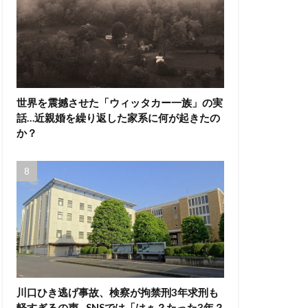
世界を震撼させた「ウィッタカー一族」の実
話…近親婚を繰り返した家系に何が起きたの
か？
川口ひき逃げ事故、検察が拘禁刑3年求刑も
軽すぎるの声…SNSでは「はぁ？たった3年？