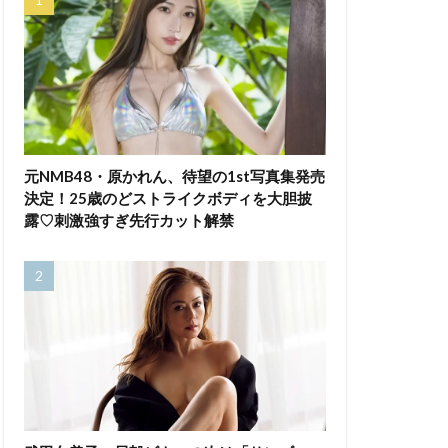
元NMB48・原かれん、待望の1st写真集発売
決定！25歳のどストライクボディを大胆披
露♡刺激強すぎ先行カット解禁