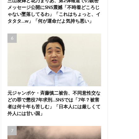
三山凌輝と花乃まりあ、第2弾報道での親密
メッセージ公開にSNS震撼「不時着どころじ
ゃない墜落してるわ」「これはちょっと、イ
タタタ…w」「何が運命だよ気持ち悪い」
元ジャンポケ・斉藤慎二被告、不同意性交な
どの罪で懲役7年求刑…SNSでは「7年？被害
者は何十年も苦しむ」「日本人には厳しくて
外人には甘い国」