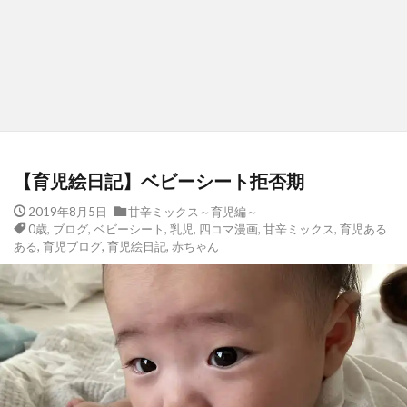
【育児絵日記】ベビーシート拒否期
2019年8月5日
甘辛ミックス～育児編～
0歳
,
ブログ
,
ベビーシート
,
乳児
,
四コマ漫画
,
甘辛ミックス
,
育児ある
ある
,
育児ブログ
,
育児絵日記
,
赤ちゃん