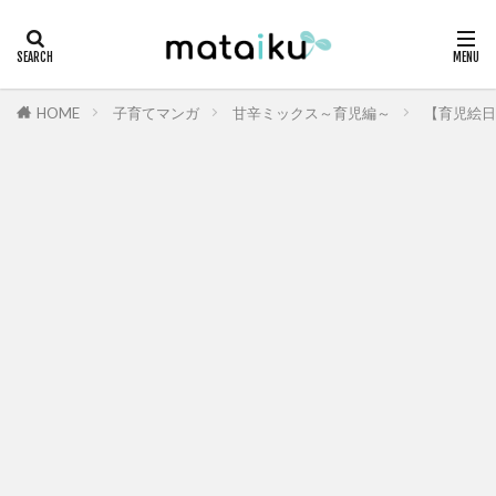
HOME
子育てマンガ
甘辛ミックス～育児編～
【育児絵日