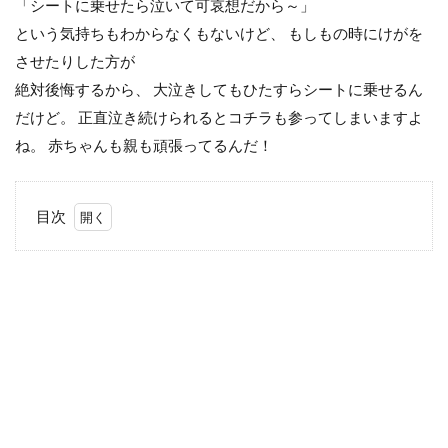
「シートに乗せたら泣いて可哀想だから～」
という気持ちもわからなくもないけど、 もしもの時にけがを
させたりした方が
絶対後悔するから、 大泣きしてもひたすらシートに乗せるん
だけど。 正直泣き続けられるとコチラも参ってしまいますよ
ね。 赤ちゃんも親も頑張ってるんだ！
目次
1
マ
タ
イ
ク
公
式
イ
ン
ス
タ