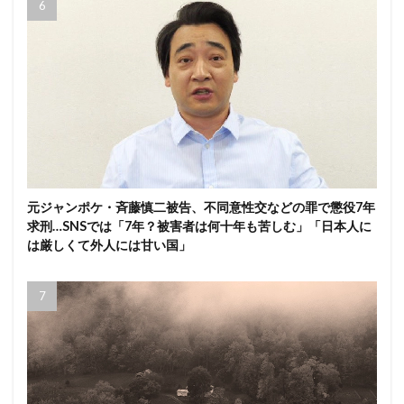
元ジャンポケ・斉藤慎二被告、不同意性交などの罪で懲役7年
求刑…SNSでは「7年？被害者は何十年も苦しむ」「日本人に
は厳しくて外人には甘い国」