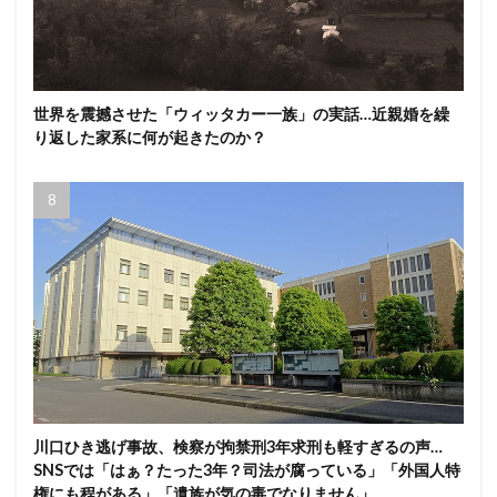
世界を震撼させた「ウィッタカー一族」の実話…近親婚を繰
り返した家系に何が起きたのか？
川口ひき逃げ事故、検察が拘禁刑3年求刑も軽すぎるの声…
SNSでは「はぁ？たった3年？司法が腐っている」「外国人特
権にも程がある」「遺族が気の毒でなりません」