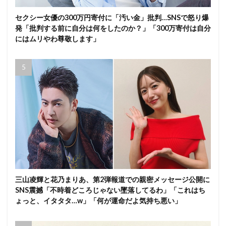
セクシー女優の300万円寄付に「汚い金」批判…SNSで怒り爆
発「批判する前に自分は何をしたのか？」「300万寄付は自分
にはムリやわ尊敬します」
三山凌輝と花乃まりあ、第2弾報道での親密メッセージ公開に
SNS震撼「不時着どころじゃない墜落してるわ」「これはち
ょっと、イタタタ…w」「何が運命だよ気持ち悪い」