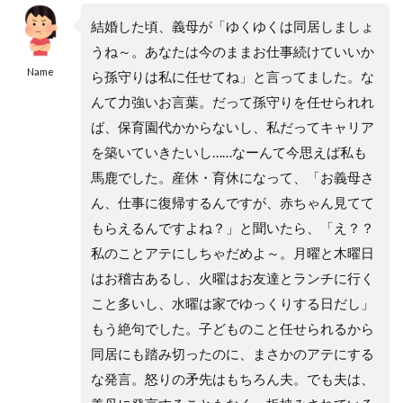
結婚した頃、義母が「ゆくゆくは同居しましょ
うね～。あなたは今のままお仕事続けていいか
Name
ら孫守りは私に任せてね」と言ってました。な
んて力強いお言葉。だって孫守りを任せられれ
ば、保育園代かからないし、私だってキャリア
を築いていきたいし……なーんて今思えば私も
馬鹿でした。産休・育休になって、「お義母さ
ん、仕事に復帰するんですが、赤ちゃん見てて
もらえるんですよね？」と聞いたら、「え？？
私のことアテにしちゃだめよ～。月曜と木曜日
はお稽古あるし、火曜はお友達とランチに行く
こと多いし、水曜は家でゆっくりする日だし」
もう絶句でした。子どものこと任せられるから
同居にも踏み切ったのに、まさかのアテにする
な発言。怒りの矛先はもちろん夫。でも夫は、