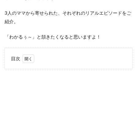
3人のママから寄せられた、それぞれのリアルエピソードをご
紹介。
「わかるぅ～」と頷きたくなると思いますよ！
目次
1
ギス
ギス
する
には
ワケ
があ
る！
2
エピ
ソー
ド