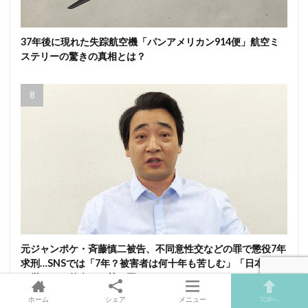
37年後に現れた失踪航空機「パンアメリカン914便」航空ミ
ステリーの驚きの真相とは？
元ジャンポケ・斉藤慎二被告、不同意性交などの罪で懲役7年
求刑…SNSでは「7年？被害者は何十年も苦しむ」「日本人に
は厳しくて外人には甘い国」
ホーム
シェア
メニュー
TOPへ