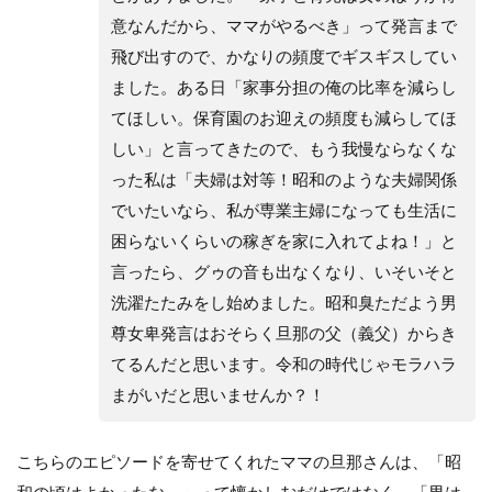
意なんだから、ママがやるべき」って発言まで
飛び出すので、かなりの頻度でギスギスしてい
ました。ある日「家事分担の俺の比率を減らし
てほしい。保育園のお迎えの頻度も減らしてほ
しい」と言ってきたので、もう我慢ならなくな
った私は「夫婦は対等！昭和のような夫婦関係
でいたいなら、私が専業主婦になっても生活に
困らないくらいの稼ぎを家に入れてよね！」と
言ったら、グゥの音も出なくなり、いそいそと
洗濯たたみをし始めました。昭和臭ただよう男
尊女卑発言はおそらく旦那の父（義父）からき
てるんだと思います。令和の時代じゃモラハラ
まがいだと思いませんか？！
こちらのエピソードを寄せてくれたママの旦那さんは、「昭
和の頃はよかったな～」って懐かしむだけではなく、「男は