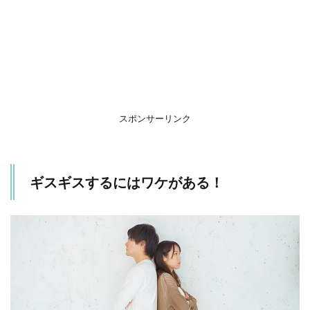
（1）
だら
しな
さ過
ぎる
夫
3
エピ
スポンサーリンク
ソー
ド
（2）
いつ
ギスギスするにはワケがある！
まで
も脳
内が
アッ
プデ
ート
され
ない
夫
4