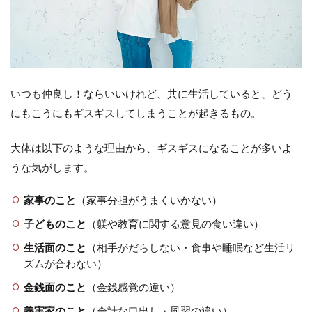
エピ
ソー
ド
（3）
義母
の暴
いつも仲良し！ならいいけれど、共に生活していると、どう
走を
止め
にもこうにもギスギスしてしまうことが起きるもの。
られ
ない
夫
大体は以下のような理由から、ギスギスになることが多いよ
うな気がします。
5
ま
と
家事のこと
（家事分担がうまくいかない）
め
子どものこと
（躾や教育に関する意見の食い違い）
生活面のこと
（相手がだらしない・食事や睡眠など生活リ
ズムが合わない）
金銭面のこと
（金銭感覚の違い）
義実家のこと
（余計な口出し・風習の違い）