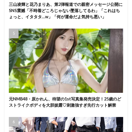
三山凌輝と花乃まりあ、第2弾報道での親密メッセージ公開に
SNS震撼「不時着どころじゃない墜落してるわ」「これはち
ょっと、イタタタ…w」「何が運命だよ気持ち悪い」
元NMB48・原かれん、待望の1st写真集発売決定！25歳のど
ストライクボディを大胆披露♡刺激強すぎ先行カット解禁