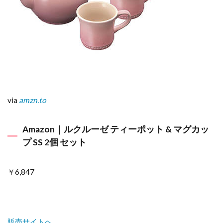
via
amzn.to
Amazon｜ルクルーゼ ティーポット & マグカッ
プ SS 2個 セット
￥6,847
販売サイトへ