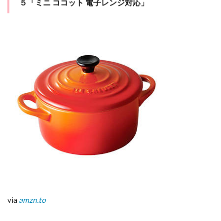
５「ミニ ココット 電子レンジ対応」
via
amzn.to