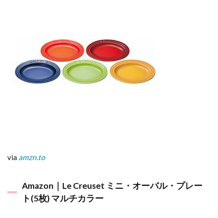
5
自
分
へ
の
ご
褒
美
に
～
6
ま
と
め
via
amzn.to
Amazon｜Le Creuset ミニ・オーバル・プレー
ト(5枚) マルチカラー