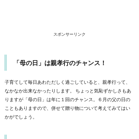
3
お
す
す
め
スポンサーリンク
の
ラ
イ
ン
「母の日」は親孝行のチャンス！
ナ
ッ
プ
子育てして毎日あわただしく過ごしていると、親孝行って、
3.1
なかなか出来なかったりします。 ちょっと気恥ずかしさもあ
１
「シ
りますが「母の日」は年に１回のチャンス。６月の父の日の
ョー
こともありますので、併せて贈り物について考えてみてはい
ト・
タン
かがでしょう。
ブラ
ー」
3.2