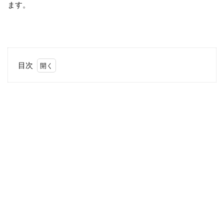
ます。
目次
1
「母
の
日」
は親
孝行
のチ
ャン
ス！
2
金額
はど
のく
ら
い？