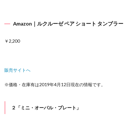
ー」
4.2
２
Amazon｜ルクルーゼ ペア ショート タンブラー
「ラ
ムカ
ンS
￥2,200
ふた
付 ２
個入
オレ
ン
ジ」
販売サイトへ
4.3
※価格・在庫有は2019年4月12日現在の情報です。
３
「ペ
ア プ
チ コ
コッ
２「ミニ・オーバル・プレート」
ト ス
プー
ン付
き」