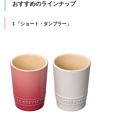
「ラ
おすすめのラインナップ
ムカ
ン・
フル
ール
１「ショート・タンブラー」
(S・
フタ
付
き)」
3.5
５
「ミ
ニ コ
コッ
ト 電
子レ
ンジ
対
応」
4
「母
の