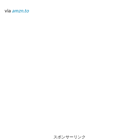
日」
＆
via
amzn.to
「父
の
日」
～両
親へ
4.1
両親
へ１
「ル
クル
ーゼ
オー
バル
ボウ
ル
23cm
2個入
ホワ
イト
ラス
タ
スポンサーリンク