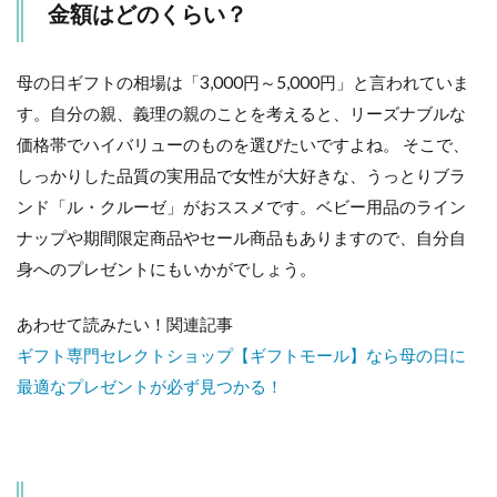
金額はどのくらい？
２
「ミ
ニ・
オー
母の日ギフトの相場は「3,000円～5,000円」と言われていま
バ
す。自分の親、義理の親のことを考えると、リーズナブルな
ル・
価格帯でハイバリューのものを選びたいですよね。 そこで、
プレ
ー
しっかりした品質の実用品で女性が大好きな、うっとりブラ
ト」
ンド「ル・クルーゼ」がおススメです。ベビー用品のライン
3.3
ナップや期間限定商品やセール商品もありますので、自分自
３
身へのプレゼントにもいかがでしょう。
「テ
ィー
ポッ
あわせて読みたい！関連記事
ト &
マグ
ギフト専門セレクトショップ【ギフトモール】なら母の日に
カッ
最適なプレゼントが必ず見つかる！
プ
SS」
3.4
４