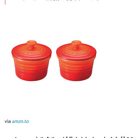
via
amzn.to