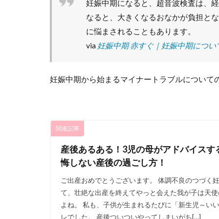
妊娠中期になると、超音波検査は、経
なると、大きくなるおなかが負担とな
に悩まされることもあります。
via
妊娠中期 赤すぐ｜妊娠中期につい
妊娠中期から始まるマイナートラブルについて
関連記事
産後あるある！3児の母がアドバイスす
悔しない産後の過ごし方！
ご出産おめでとうございます。 体調不良のつづく
て、壮絶な出産を終えてやっと会えた我が子は天使
よね。 私も、子供が生まれるたびに「新生児～い
レでした。 産後ついついやってしまいがち[…]