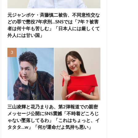
元ジャンポケ・斉藤慎二被告、不同意性交な
どの罪で懲役7年求刑…SNSでは「7年？被害
者は何十年も苦しむ」「日本人には厳しくて
外人には甘い国」
三山凌輝と花乃まりあ、第2弾報道での親密
メッセージ公開にSNS震撼「不時着どころじ
ゃない墜落してるわ」「これはちょっと、イ
タタタ…w」「何が運命だよ気持ち悪い」