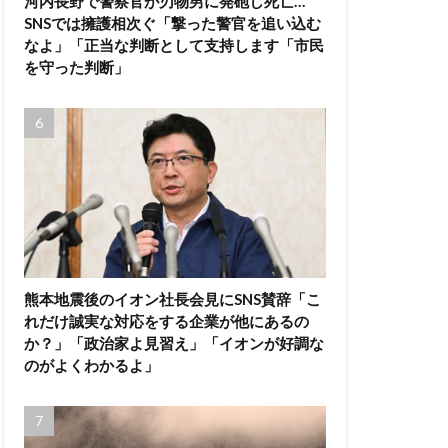
河内長野で警察官が刃物男に発砲し死亡…
SNSでは擁護相次ぐ「撃った警官を追い込む
なよ」「正当な判断として支持します「市民
を守った判断」
熊本地震後のイオン社長会見にSNS賛辞「こ
れだけ誠実な対応をする企業が他にあるの
か？」「政治家よ見習え」「イオンが好調な
のがよくわかるよ」