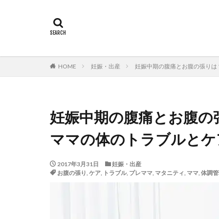
HOME
妊娠・出産
妊娠中期の腹痛とお腹の張りは
妊娠中期の腹痛とお腹の
ママの体のトラブルとケ
2017年3月31日
妊娠・出産
お腹の張り
,
ケア
,
トラブル
,
プレママ
,
マタニティ
,
ママ
,
体調管