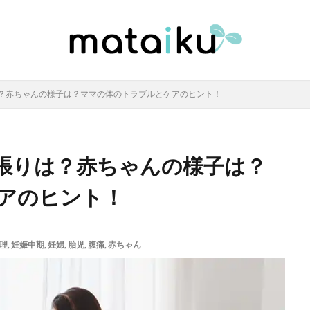
？赤ちゃんの様子は？ママの体のトラブルとケアのヒント！
張りは？赤ちゃんの様子は？
アのヒント！
理
,
妊娠中期
,
妊婦
,
胎児
,
腹痛
,
赤ちゃん