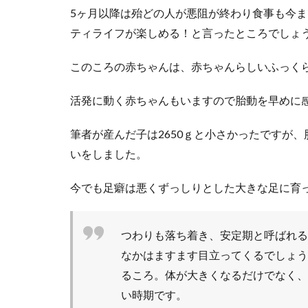
3.1
5ヶ月以降は殆どの人が悪阻が終わり食事も今
おす
ティライフが楽しめる！と言ったところでしょ
すめ
商品
このころの赤ちゃんは、赤ちゃんらしいふっく
活発に動く赤ちゃんもいますので胎動を早めに
筆者が産んだ子は2650ｇと小さかったですが
いをしました。
今でも足癖は悪くずっしりとした大きな足に育
つわりも落ち着き、安定期と呼ばれる
なかはますます目立ってくるでしょう
るころ。体が大きくなるだけでなく、
い時期です。