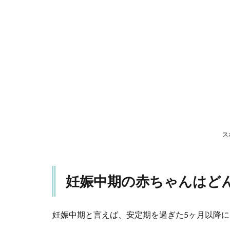
ちゃ
んは
どん
な様
子？
2
ママ
の体
にト
ラブ
ル発
ス
生？
3
妊娠
妊娠中期の赤ちゃんはど
中期
から
妊娠
線予
妊娠中期と言えば、安定期を過ぎた5ヶ月以降
防！