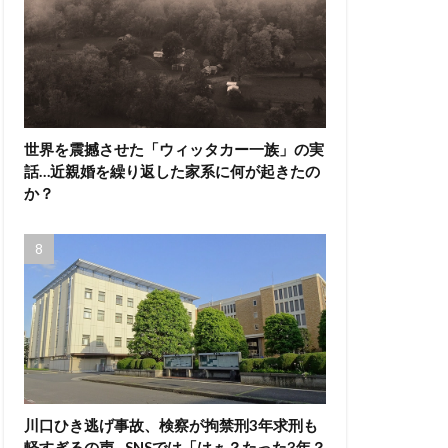
世界を震撼させた「ウィッタカー一族」の実
話…近親婚を繰り返した家系に何が起きたの
か？
川口ひき逃げ事故、検察が拘禁刑3年求刑も
軽すぎるの声…SNSでは「はぁ？たった3年？