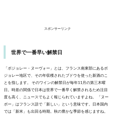
ジョ
パ」
♪
2.1
SUNTORY「ボ
スポンサーリンク
ジョパのう
た 解禁
TODAY」
3
世界で一番早い解禁日
解
禁
に
「ボジョレー・ヌーヴォー」とは、フランス南東部にあるボ
合
ジョレー地区で、その年収穫されたブドウを使った新酒のこ
わ
せ
とを指します。 そのワインの解禁日が毎年11月の第三木曜
て
日。時差の関係で日本は世界で一番早く解禁されるため注目
ワ
イ
度も高く、ニュースでもよく報じられていますよね。 「ヌー
ン
ボー」はフランス語で「新しい」という意味です。日本国内
の
イ
では「新米」も出回る時期。秋の豊かな季節を感じますね。
ベ