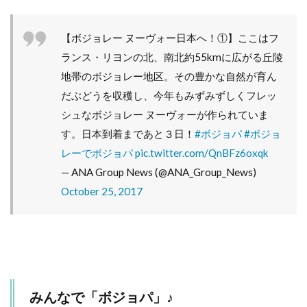
ン
ト
【ボジョレー ヌーヴォー日本へ！①】ここはフ
も
各
ランス・リヨンの北、南北約55kmに広がる丘陵
地
地帯のボジョレー地区。その豊かな自然が育ん
で
開
だぶどうを収穫し、今年もみずみずしくフレッ
催
シュなボジョレー ヌーヴォーが作られていま
さ
れ
す。日本到着まであと３日！
#ボジョパ
#ボジョ
ま
レーでボジョパ
pic.twitter.com/QnBFz6oxqk
す
— ANA Group News (@ANA_Group_News)
4
October 25, 2017
イ
チ
押
し
の
銘
柄
みんなで「ボジョパ」♪
4.1