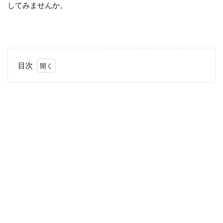
してみませんか。
目次
1
世
界
で
一
番
早
い
解
禁
日
2
みん
なで
「ボ