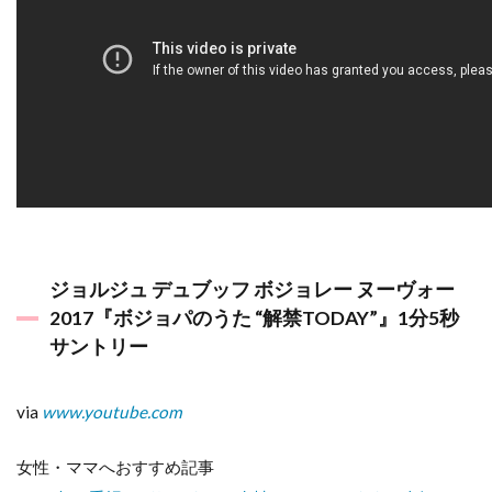
（一
部）
6
白ワ
イン
は？
6.1
マコ
ン・
ヴィ
ラー
ジュ
ジョルジュ デュブッフ ボジョレー ヌーヴォー
ヌー
2017『ボジョパのうた “解禁TODAY”』1分5秒
ボー
2017
サントリー
6.2
シャ
via
www.youtube.com
ルド
ネ・
ヌー
女性・ママへおすすめ記事
ボー