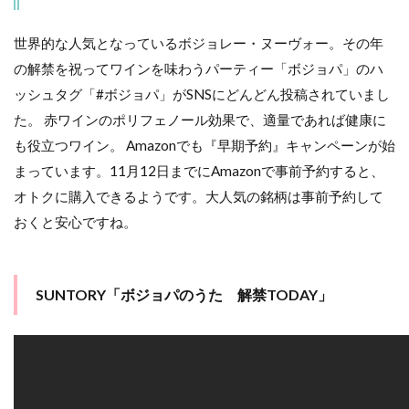
【2017年11
月16日発売
予定】
世界的な人気となっているボジョレー・ヌーヴォー。その年
2017/11/12
の解禁を祝ってワインを味わうパーティー「ボジョパ」のハ
23:59（日本
時間）まで
ッシュタグ「#ボジョパ」がSNSにどんどん投稿されていまし
早期予約割
た。 赤ワインのポリフェノール効果で、適量であれば健康に
引
も役立つワイン。 Amazonでも『早期予約』キャンペーンが始
5
味
まっています。11月12日までにAmazonで事前予約すると、
はどうな
んだろ
オトクに購入できるようです。大人気の銘柄は事前予約して
う？？？
おくと安心ですね。
5.1
毎年
出さ
SUNTORY「ボジョパのうた 解禁TODAY」
れる
ヌー
ヴォ
ーワ
イン
の評
価