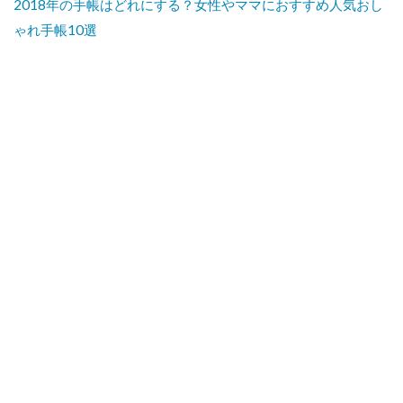
2018年の手帳はどれにする？女性やママにおすすめ人気おし
2017
ゃれ手帳10選
7
日本
の新
酒ワ
イン
2017
8
ま
と
め