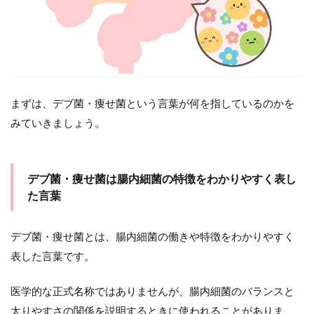
腸
内
環
境
が
乱
れ
る
まずは、デブ菌・痩せ菌という言葉が何を指しているのかを
と
太
みていきましょう。
り
や
す
く
デブ菌・痩せ菌は腸内細菌の特徴をわかりやすく表し
な
た言葉
る
理
由
デブ菌・痩せ菌とは、腸内細菌の働きや特徴をわかりやすく
2.1
表した言葉です。
腸内
細菌
医学的な正式名称ではありませんが、腸内細菌のバランスと
のバ
ラン
太りやすさの関係を説明するときに使われることがありま