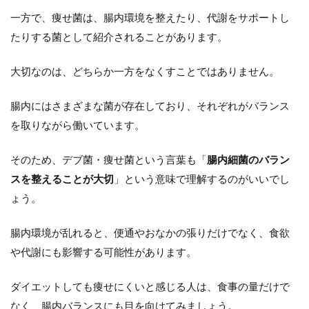
菌
一方で、痩せ菌は、腸内環境を整えたり、代謝をサポートし
を
育
たりする菌として紹介されることがあります。
て
る
大切なのは、どちらか一方をなくすことではありません。
た
め
に
腸内にはさまざまな菌が存在しており、それぞれがバランス
意
を取りながら働いています。
識
し
た
そのため、デブ菌・痩せ菌という言葉も「
腸内細菌のバラン
い
スを整えることが大切
」という意味で理解するのがいいでし
こ
と
ょう。
3.1
発酵
腸内環境が乱れると、便通やおなかの張りだけでなく、食欲
食品
や代謝にも影響する可能性があります。
を取
り入
れる
ダイエットしても痩せにくいと感じる人は、食事の量だけで
なく、腸内バランスにも目を向けてみましょう。
3.2