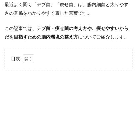
最近よく聞く「デブ菌」「痩せ菌」は、腸内細菌と太りやす
さの関係をわかりやすく表した言葉です。
この記事では、
デブ菌・痩せ菌の考え方や、痩せやすいから
だを目指すための腸内環境の整え方
についてご紹介します。
目次
1
デブ
菌・
痩せ
菌と
は？
1.1
デブ
菌・
痩せ
菌は
腸内