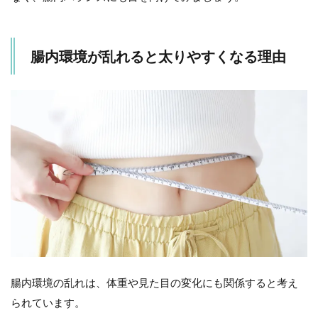
食物
繊維
をし
っか
腸内環境が乱れると太りやすくなる理由
り摂
る
3.3
サプ
リメ
ント
を上
手に
活用
する
4
ま
と
め
腸内環境の乱れは、体重や見た目の変化にも関係すると考え
られています。