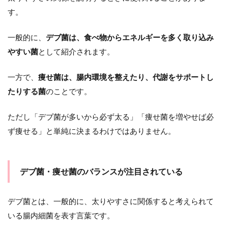
スが
す。
代謝
やエ
ネル
一般的に、
デブ菌は、食べ物からエネルギーを多く取り込み
ギー
やすい菌
として紹介されます。
吸収
に関
わる
一方で、
痩せ菌は、腸内環境を整えたり、代謝をサポートし
2.2
たりする菌
のことです。
便秘
やお
ただし「デブ菌が多いから必ず太る」「痩せ菌を増やせば必
なか
の張
ず痩せる」と単純に決まるわけではありません。
りで
太っ
て見
えや
デブ菌・痩せ菌のバランスが注目されている
すく
なる
デブ菌とは、一般的に、太りやすさに関係すると考えられて
3
いる腸内細菌を表す言葉です。
痩
せ