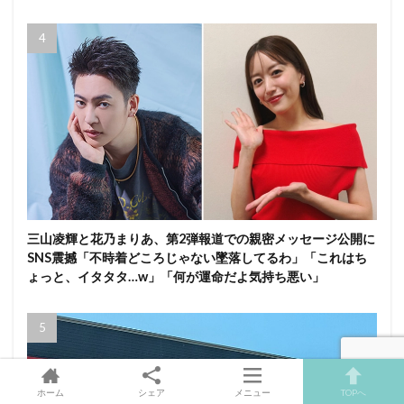
三山凌輝と花乃まりあ、第2弾報道での親密メッセージ公開に
SNS震撼「不時着どころじゃない墜落してるわ」「これはち
ょっと、イタタタ…w」「何が運命だよ気持ち悪い」
ホーム
シェア
メニュー
TOPへ