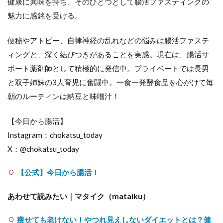
健康に興味を持ち、そのひとつとして腸活ファスティングの
魅力に感銘を受ける。
便秘やアトピー、自律神経の乱れなどの悩みは腸活ファステ
ィングと、深く結びつきがあることを実感。現在は、腸活サ
ポート薬剤師として積極的に発信中。プライベートでは長男
と双子姉妹の3人育児に奮闘中。一食一発酵食品を心がけて毎
朝のルーティンは納豆と味噌汁！
【今日から腸活】
Instagram：
chokatsu_today
X：
@chokatsu_today
【公式】今日から腸活！
あわせて読みたい｜マタイク（mataiku）
痩せても老けない！やつれ見えしないダイエットとは？健