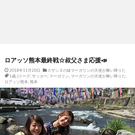
ロアッソ熊本最終戦☆叔父さま応援📣
2018年11月20日
スザンヌの妹マーガリンの天使が舞い降りた
1歳
,
jリーグ
,
サッカー
,
マーガリン
,
マーガリンの天使が舞い降りた
,
ロアッソ熊本
,
熊本