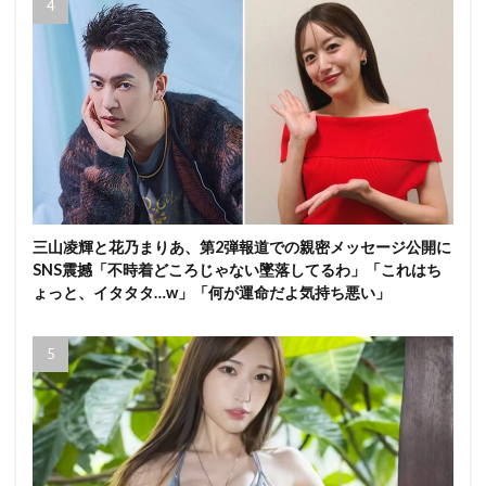
三山凌輝と花乃まりあ、第2弾報道での親密メッセージ公開に
SNS震撼「不時着どころじゃない墜落してるわ」「これはち
ょっと、イタタタ…w」「何が運命だよ気持ち悪い」