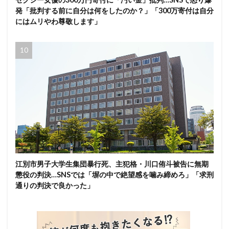
発「批判する前に自分は何をしたのか？」「300万寄付は自分
にはムリやわ尊敬します」
江別市男子大学生集団暴行死、主犯格・川口侑斗被告に無期
懲役の判決…SNSでは「塀の中で絶望感を噛み締めろ」「求刑
通りの判決で良かった」