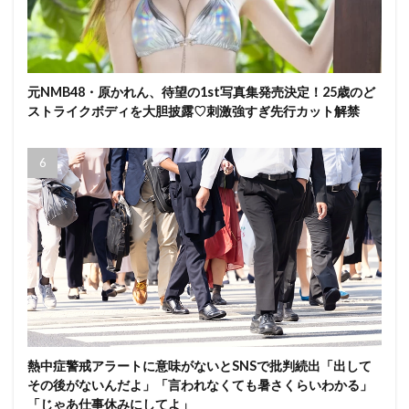
元NMB48・原かれん、待望の1st写真集発売決定！25歳のど
ストライクボディを大胆披露♡刺激強すぎ先行カット解禁
熱中症警戒アラートに意味がないとSNSで批判続出「出して
その後がないんだよ」「言われなくても暑さくらいわかる」
「じゃあ仕事休みにしてよ」