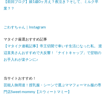
【前回ブログ】娘1歳0ヶ月え？夜泣き？そして、ミルク卒
業？？
ごわすちゃん｜Instagram
マタイク厳選おすすめ記事
【マタイク連載記事】帝王切開で車いす生活になった私。
渡
辺直美さんおすすめで大反響！「ナイトキャップ」で翌朝の
お手入れが楽チンに♪
当サイトおすすめ！
芸能人御用達！授乳服・シーンで選ぶママフォーマル服の専
門店Sweet mommy【スウィートマミー】