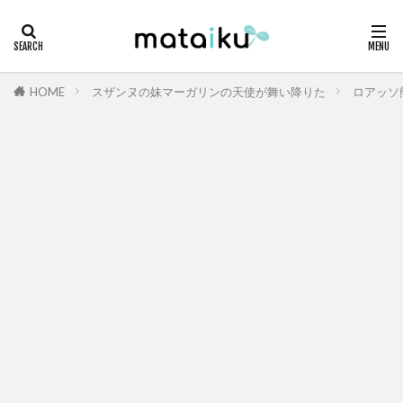
HOME
スザンヌの妹マーガリンの天使が舞い降りた
ロアッソ