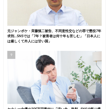
元ジャンポケ・斉藤慎二被告、不同意性交などの罪で懲役7年
求刑…SNSでは「7年？被害者は何十年も苦しむ」「日本人に
は厳しくて外人には甘い国」
セクシー女優の300万円寄付に「汚い金」批判…SNSで怒り爆