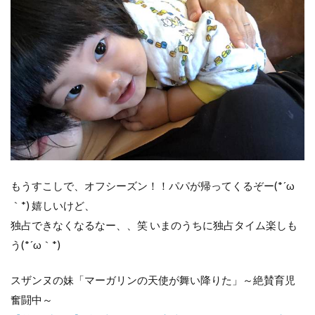
もうすこしで、オフシーズン！！パパが帰ってくるぞー(*´ω
｀*) 嬉しいけど、
独占できなくなるなー、、笑 いまのうちに独占タイム楽しも
う(*´ω｀*)
スザンヌの妹「マーガリンの天使が舞い降りた」～絶賛育児
奮闘中～