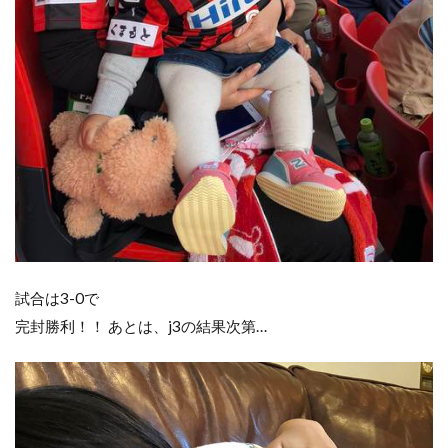
試合は3-0で
完封勝利！！ あとは、j3の結果次第…