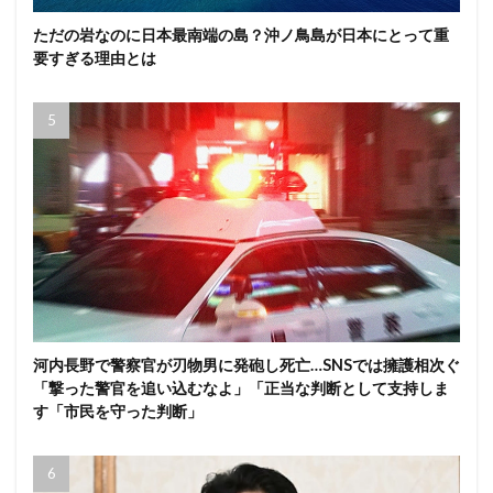
ただの岩なのに日本最南端の島？沖ノ鳥島が日本にとって重
要すぎる理由とは
河内長野で警察官が刃物男に発砲し死亡…SNSでは擁護相次ぐ
「撃った警官を追い込むなよ」「正当な判断として支持しま
す「市民を守った判断」