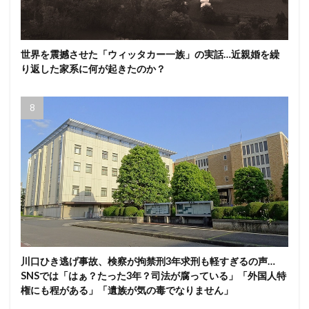
世界を震撼させた「ウィッタカー一族」の実話…近親婚を繰
り返した家系に何が起きたのか？
川口ひき逃げ事故、検察が拘禁刑3年求刑も軽すぎるの声…
SNSでは「はぁ？たった3年？司法が腐っている」「外国人特
権にも程がある」「遺族が気の毒でなりません」