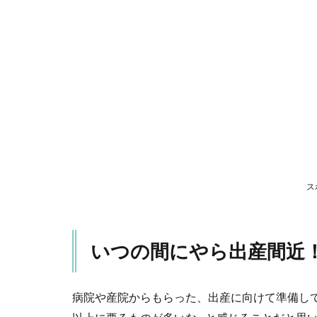
出産間
近！？
2
意
外
に
し
っ
く
り
く
る
ス
パ
ジ
ャ
マ
いつの間にやら出産間近
が
見
つ
か
病院や産院からもらった、出産に向けて準備し
ら