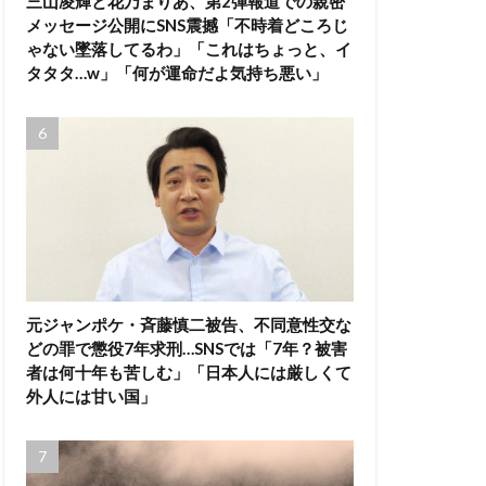
三山凌輝と花乃まりあ、第2弾報道での親密
メッセージ公開にSNS震撼「不時着どころじ
ゃない墜落してるわ」「これはちょっと、イ
タタタ…w」「何が運命だよ気持ち悪い」
元ジャンポケ・斉藤慎二被告、不同意性交な
どの罪で懲役7年求刑…SNSでは「7年？被害
者は何十年も苦しむ」「日本人には厳しくて
外人には甘い国」