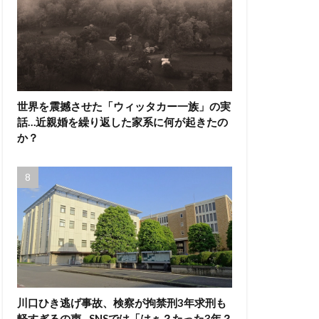
世界を震撼させた「ウィッタカー一族」の実
話…近親婚を繰り返した家系に何が起きたの
か？
川口ひき逃げ事故、検察が拘禁刑3年求刑も
軽すぎるの声…SNSでは「はぁ？たった3年？