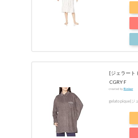
[ジェラート 
CGRY F
created by
Rinker
gelato pique