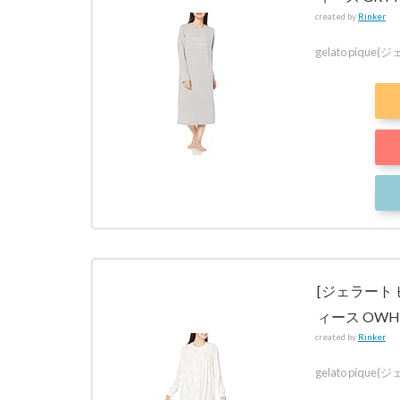
created by
Rinker
gelato pique
[ジェラート 
ィース OWHT
created by
Rinker
gelato pique