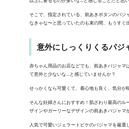
以上に要るものが多いな…と感じることだと思
な
い
そこで、指定されている、前あきボタンのパジ
3
なきゃな〜と思っていたのも束の間、もうすぐ
産
後
の
デ
意外にしっくりくるパジ
リ
ケ
ー
赤ちゃん用品のお店などでも、前あきパジャマ
ト
て意外と少ないな…と感じていませんか？
な
肌
に
せっかくなら可愛くて、着心地も良く、気分が
も
優
そんな妊婦さんにおすすめ！肌ざわり最高のル
し
ザインやガーリーなデザインの前あきパジャマ
い
3.1
人気で可愛いジェラートピケのパジャマを厳選
プレ