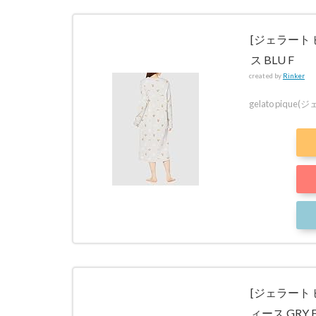
ゼン
トに
[ジェラート 
もピ
ッタ
ス BLU F
リ！
created by
Rinker
4
gelato pique
ま
と
め
[ジェラート 
ィース GRY 