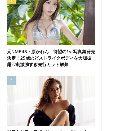
元NMB48・原かれん、待望の1st写真集発売
決定！25歳のどストライクボディを大胆披
露♡刺激強すぎ先行カット解禁