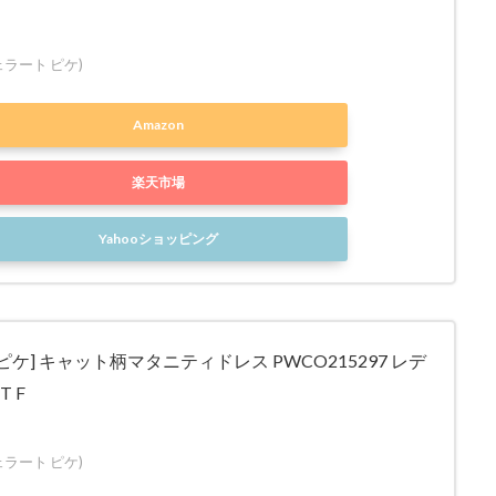
(ジェラート ピケ)
Amazon
楽天市場
Yahooショッピング
ピケ] キャット柄マタニティドレス PWCO215297 レデ
 F
(ジェラート ピケ)