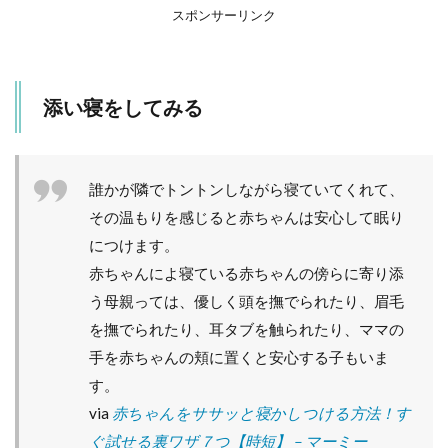
な
スポンサーリンク
ど
で
赤
ち
添い寝をしてみる
ゃ
ん
を
包
み
誰かが隣でトントンしながら寝ていてくれて、
込
その温もりを感じると赤ちゃんは安心して眠り
ん
で
につけます。
寝
赤ちゃんによ寝ている赤ちゃんの傍らに寄り添
か
せ
う母親っては、優しく頭を撫でられたり、眉毛
る
を撫でられたり、耳タブを触られたり、ママの
2.1
手を赤ちゃんの頬に置くと安心する子もいま
おく
す。
るみ
の巻
via
赤ちゃんをササッと寝かしつける方法！す
き方
ぐ試せる裏ワザ７つ【時短】 – マーミー