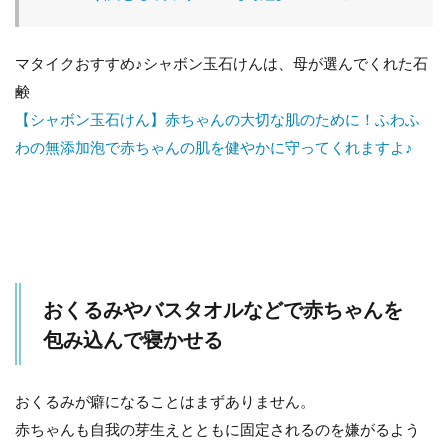
3
赤
ち
マタイクおすすめ♪シャボン玉石けんは、母が選んでくれた石
ゃ
鹸
ん
が
【シャボン玉石けん】赤ちゃんの大切な肌のために！ふわふ
泣
わの無添加泡で赤ちゃんの肌を健やかに守ってくれますよ♪
き
止
む
音
楽
を
聞
か
せ
おくるみやバスタオルなどで赤ちゃんを
よ
包み込んで寝かせる
う
4
足
おくるみが癖になることはまずありません。
マ
赤ちゃんも自我の芽生えとともに固定されるのを嫌がるよう
ッ