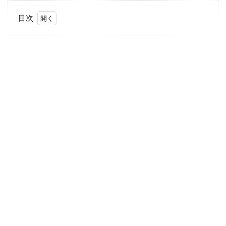
目次
1
添
い
寝
を
し
て
み
る
2
お
く
る
み
や
バ
ス
タ
オ
ル