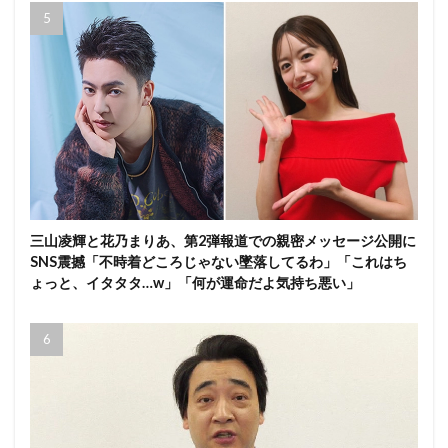
三山凌輝と花乃まりあ、第2弾報道での親密メッセージ公開に
SNS震撼「不時着どころじゃない墜落してるわ」「これはち
ょっと、イタタタ…w」「何が運命だよ気持ち悪い」