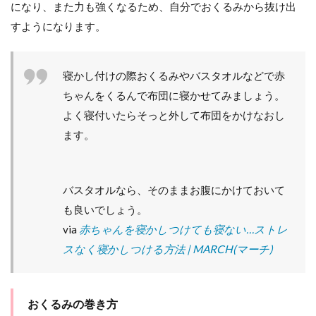
サ
になり、また力も強くなるため、自分でおくるみから抜け出
ー
すようになります。
ジ
で
す
や
寝かし付けの際おくるみやバスタオルなどで赤
す
ちゃんをくるんで布団に寝かせてみましょう。
や
よく寝付いたらそっと外して布団をかけなおし
5
ます。
夢の
世界
へ誘
う
「お
バスタオルなら、そのままお腹にかけておいて
はな
も良いでしょう。
し」
via
赤ちゃんを寝かしつけても寝ない…ストレ
作戦
スなく寝かしつける方法 | MARCH(マーチ)
おくるみの巻き方