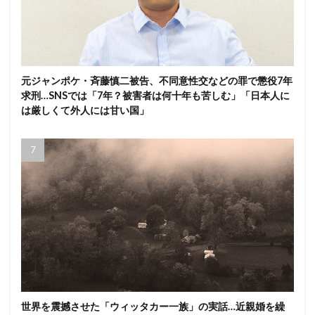
元ジャンポケ・斉藤慎二被告、不同意性交などの罪で懲役7年
求刑…SNSでは「7年？被害者は何十年も苦しむ」「日本人に
は厳しくて外人には甘い国」
世界を震撼させた「ウィッタカー一族」の実話…近親婚を繰