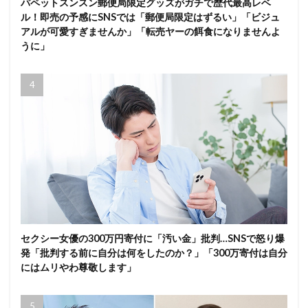
パペットスンスン郵便局限定グッズがガチで歴代最高レベ
ル！即売の予感にSNSでは「郵便局限定はずるい」「ビジュ
アルが可愛すぎませんか」「転売ヤーの餌食になりませんよ
うに」
セクシー女優の300万円寄付に「汚い金」批判…SNSで怒り爆
発「批判する前に自分は何をしたのか？」「300万寄付は自分
にはムリやわ尊敬します」