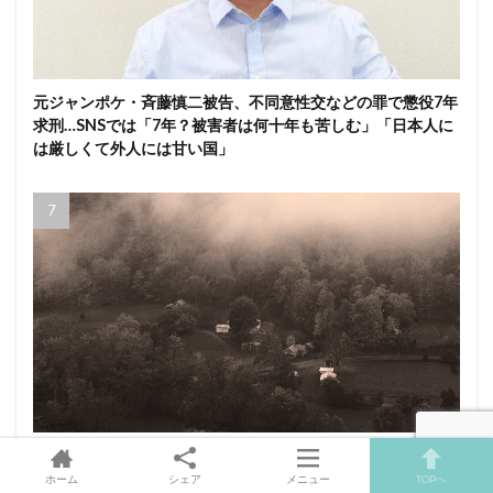
元ジャンポケ・斉藤慎二被告、不同意性交などの罪で懲役7年
求刑…SNSでは「7年？被害者は何十年も苦しむ」「日本人に
は厳しくて外人には甘い国」
世界を震撼させた「ウィッタカー一族」の実話…近親婚を繰
り返した家系に何が起きたのか？
ホーム
シェア
メニュー
TOPへ