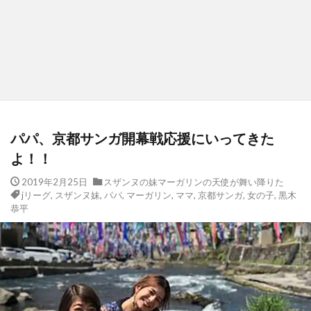
パパ、京都サンガ開幕戦︎応援にいってきた
よ！！
2019年2月25日
スザンヌの妹マーガリンの天使が舞い降りた
jリーグ
,
スザンヌ妹
,
パパ
,
マーガリン
,
ママ
,
京都サンガ
,
女の子
,
黒木
恭平