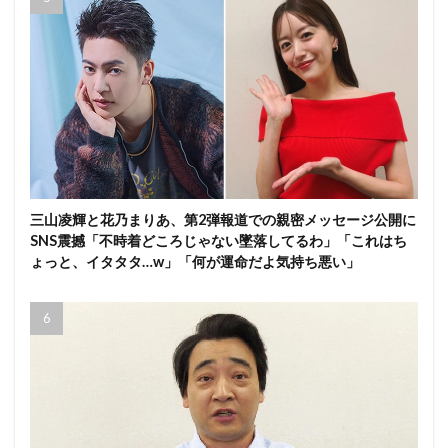
三山凌輝と花乃まりあ、第2弾報道での親密メッセージ公開に
SNS震撼「不時着どころじゃない墜落してるわ」「これはち
ょっと、イタタタ…w」「何が運命だよ気持ち悪い」