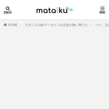
HOME
スザンヌの妹マーガリンの天使が舞い降りた
パパ、京