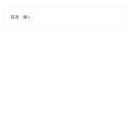
目次
1
30
代
人
妻
の
体
験
談
1.1
なぜ
30代
前半
の人
妻が
運転
免許
の合
宿に