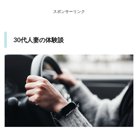
参加
した
スポンサーリンク
ので
す
か？
30代人妻の体験談
1.2
合宿
での
最初
の出
会い
はど
のよ
うな
もの
でし
た
か？
1.3
その
後、