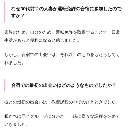
どの
よう
なぜ30代前半の人妻が運転免許の合宿に参加したので
な関
すか？
係に
なっ
たの
家族のため、自分のため。運転免許を取得することで、日常
です
か？
生活がもっと便利になると感じました。
1.4
その
しかし、合宿での出会いは、それ以上のものをもたらしてく
関係
れました。
につ
い
て、
どの
合宿での最初の出会いはどのようなものでしたか？
よう
な感
情を
彼との最初の出会いは、教習課程の中でのひとときでした。
抱い
てい
ます
私たちは同じグループに分かれ、一緒に様々な課程を進めて
か？
いきました。