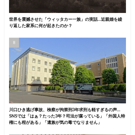
世界を震撼させた「ウィッタカー一族」の実話…近親婚を繰
り返した家系に何が起きたのか？
川口ひき逃げ事故、検察が拘禁刑3年求刑も軽すぎるの声…
SNSでは「はぁ？たった3年？司法が腐っている」「外国人特
権にも程がある」「遺族が気の毒でなりません」