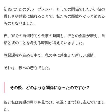
1.5
その
初めはただのグループメンバーとしての関係でしたが、彼の
後、
どう
優しさや熱意に触れることで、私たちの距離をぐっと縮める
なっ
ものとなりました。
た
の？
夜、寮での自習時間や食事の時間も、彼との会話が増え、自
然と彼のことを考える時間が増えていきました。
教習課程を進める中で、私の中に芽生えた新しい感情。
それは、彼への恋心でした。
その後、どのような関係になったのですか？
彼と私は共通の興味を見つけ、夜遅くまで話し込んでいまし
た。