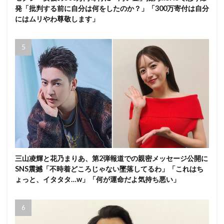
発「批判する前に自分は何をしたのか？」「300万寄付は自分
にはムリやわ尊敬します」
三山凌輝と花乃まりあ、第2弾報道での親密メッセージ公開に
SNS震撼「不時着どころじゃない墜落してるわ」「これはち
ょっと、イタタタ…w」「何が運命だよ気持ち悪い」