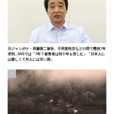
元ジャンポケ・斉藤慎二被告、不同意性交などの罪で懲役7年
求刑…SNSでは「7年？被害者は何十年も苦しむ」「日本人に
は厳しくて外人には甘い国」