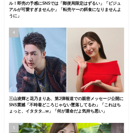
ル！即売の予感にSNSでは「郵便局限定はずるい」「ビジュ
アルが可愛すぎませんか」「転売ヤーの餌食になりませんよ
うに」
三山凌輝と花乃まりあ、第2弾報道での親密メッセージ公開に
SNS震撼「不時着どころじゃない墜落してるわ」「これはち
ょっと、イタタタ…w」「何が運命だよ気持ち悪い」