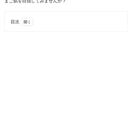
まご肌を目指してみませんか？
目次
1
リニ
ュー
アル
され
た
「く
ろあ
わ
わ」
2
「く
ろあ
わ
わ」
のス
ッキ
リ泡