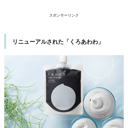
のひ
みつ
スポンサーリンク
3
「ど
ろあ
わ
リニューアルされた「くろあわわ」
わ」
と
「く
ろあ
わ
わ」
の違
い
は？
4
気に
なる
評判
は…？
5