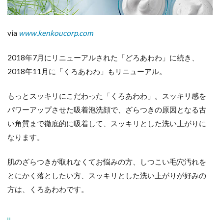
く
ろ
あ
via
www.kenkoucorp.com
わ
わ
2018年7月にリニューアルされた「どろあわわ」に続き、
6
2018年11月に「くろあわわ」もリニューアル。
ま
と
め
もっとスッキリにこだわった「くろあわわ」。スッキリ感を
パワーアップさせた吸着泡洗顔で、ざらつきの原因となる古
い角質まで徹底的に吸着して、スッキリとした洗い上がりに
なります。
肌のざらつきが取れなくてお悩みの方、しつこい毛穴汚れを
とにかく落としたい方、スッキリとした洗い上がりが好みの
方は、くろあわわです。