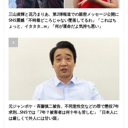
三山凌輝と花乃まりあ、第2弾報道での親密メッセージ公開に
SNS震撼「不時着どころじゃない墜落してるわ」「これはち
ょっと、イタタタ…w」「何が運命だよ気持ち悪い」
元ジャンポケ・斉藤慎二被告、不同意性交などの罪で懲役7年
求刑…SNSでは「7年？被害者は何十年も苦しむ」「日本人に
は厳しくて外人には甘い国」