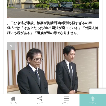
川口ひき逃げ事故、検察が拘禁刑3年求刑も軽すぎるの声…
SNSでは「はぁ？たった3年？司法が腐っている」「外国人特
権にも程がある」「遺族が気の毒でなりません」
イオンモール熊本爆発事故「ハビタ」の幹部が遺族に謝罪・
ホーム
シェア
メニュー
TOPへ
初めて取材対応「曖昧な表現で逃げようとしてんじゃねー