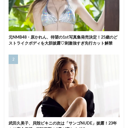
元NMB48・原かれん、待望の1st写真集発売決定！25歳のど
ストライクボディを大胆披露♡刺激強すぎ先行カット解禁
武田久美子、貝殻ビキニの次は「サンゴNUDE」披露！23年