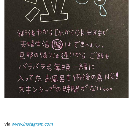
など
錠剤
が苦
手な
方に
はス
ムー
ジー
がお
すす
め！
via
www.instagram.com