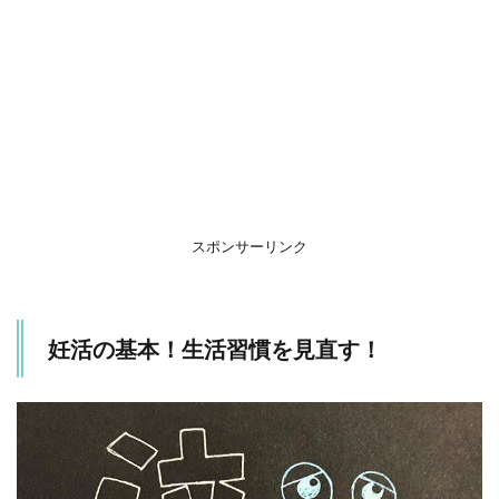
2
面倒
くさ
くて
も基
礎体
温は
測る
べ
し！
3
スポンサーリンク
妊活
に良
いサ
プリ
妊活の基本！生活習慣を見直す！
を飲
も
う！
4
サプ
リメ
ント