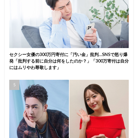
セクシー女優の300万円寄付に「汚い金」批判…SNSで怒り爆
発「批判する前に自分は何をしたのか？」「300万寄付は自分
にはムリやわ尊敬します」