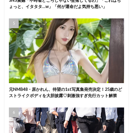
SNS震撼「不時着どころじゃない墜落してるわ」「これはち
ょっと、イタタタ…w」「何が運命だよ気持ち悪い」
元NMB48・原かれん、待望の1st写真集発売決定！25歳のど
ストライクボディを大胆披露♡刺激強すぎ先行カット解禁