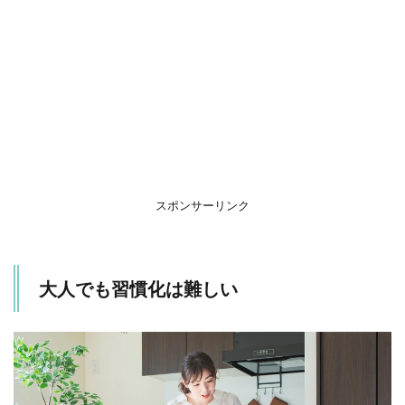
し
い
1.1
幼児
期は
勉強
時間
を確
保し
なく
ても
スポンサーリンク
い
い！
1.2
大人でも習慣化は難しい
毎日
のル
ーテ
ィー
ンの
中に
学習