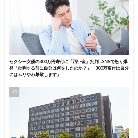
セクシー女優の300万円寄付に「汚い金」批判…SNSで怒り爆
発「批判する前に自分は何をしたのか？」「300万寄付は自分
にはムリやわ尊敬します」