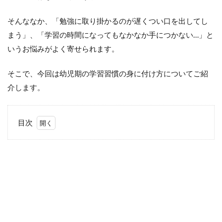
そんななか、「勉強に取り掛かるのが遅くつい口を出してし
まう」、「学習の時間になってもなかなか手につかない…」と
いうお悩みがよく寄せられます。
そこで、今回は幼児期の学習習慣の身に付け方についてご紹
介します。
目次
1
大
人
で
も
習
慣
化
は
難