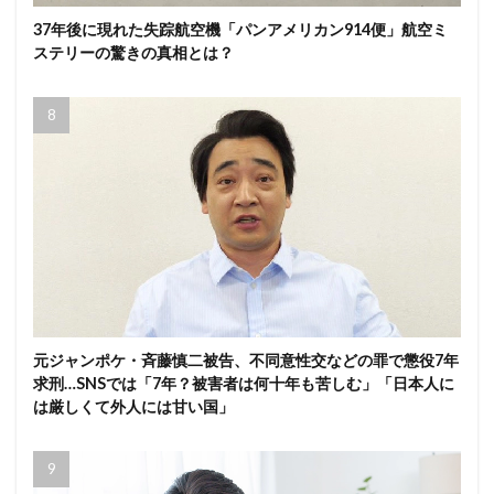
37年後に現れた失踪航空機「パンアメリカン914便」航空ミ
ステリーの驚きの真相とは？
元ジャンポケ・斉藤慎二被告、不同意性交などの罪で懲役7年
求刑…SNSでは「7年？被害者は何十年も苦しむ」「日本人に
は厳しくて外人には甘い国」