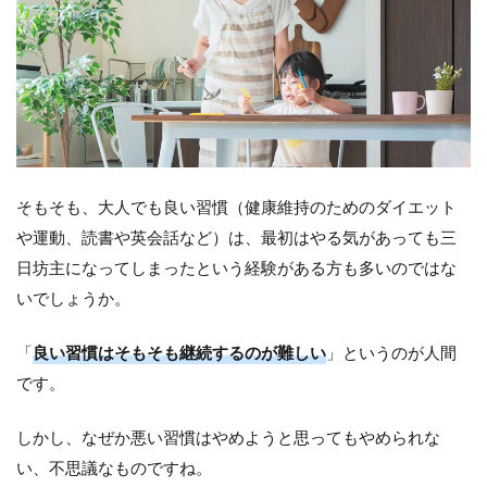
習慣
を取
り入
れる
1.3
毎日
同じ
タイ
ミン
そもそも、大人でも良い習慣（健康維持のためのダイエット
グで
勉強
や運動、読書や英会話など）は、最初はやる気があっても三
時間
日坊主になってしまったという経験がある方も多いのではな
を取
り入
いでしょうか。
れる
1.4
「
良い習慣はそもそも継続するのが難しい
」というのが人間
ゆく
です。
ゆく
は机
に向
しかし、なぜか悪い習慣はやめようと思ってもやめられな
かえ
い、不思議なものですね。
るよ