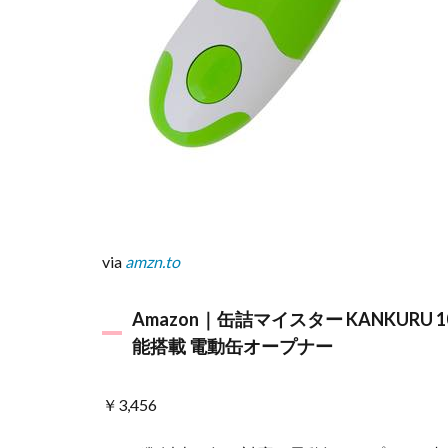
育て
ママ
のラ
イフ
スタ
イル
情
報！
マタ
イク
6
い
via
amzn.to
つ
も
の
Amazon｜缶詰マイスター KANKURU
調
能搭載 電動缶オープナー
味
料
も
￥3,456
7