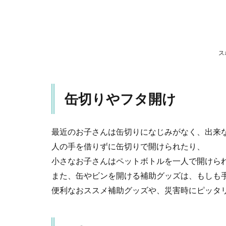
缶
切
り
3
缶切
ス
り・
栓抜
き
缶切りやフタ開け
一体
型
4
最近のお子さんは缶切りになじみがなく、出来
小
人の手を借りずに缶切りで開けられたり、
さ
な
小さなお子さんはペットボトルを一人で開けら
キ
また、缶やビンを開ける補助グッズは、もしも
ャ
ッ
便利なおススメ補助グッズや、災害時にピッタ
プ
か
ら