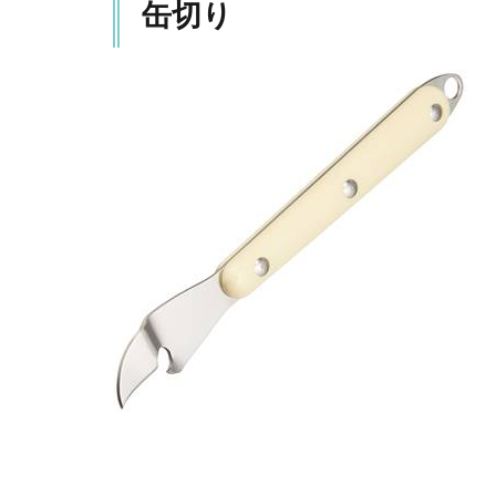
缶切り
大
き
な
キ
ャ
ッ
プ
ま
で
開
け
ら
れ
る
5
お
ス
ス
メ
常
備