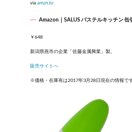
via
amzn.to
缶
5.1
Amazon｜SALUS パステルキッチン 缶
こう
いう
のが
￥648
欲し
かっ
新潟県燕市の企業「佐藤金属興業」製。
た！
親子
販売サイトへ
で楽
しち
ゃお
※価格・在庫有は2017年3月28日現在の情報で
う♪便
利で
楽し
い子
ども
グッ
ズ4選
– 子