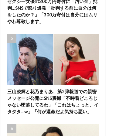
セクシー女優の300万円寄付に「汚い金」批
判…SNSで怒り爆発「批判する前に自分は何
をしたのか？」「300万寄付は自分にはムリ
やわ尊敬します」
三山凌輝と花乃まりあ、第2弾報道での親密
メッセージ公開にSNS震撼「不時着どころじ
ゃない墜落してるわ」「これはちょっと、イ
タタタ…w」「何が運命だよ気持ち悪い」