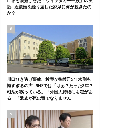
世界を震撼させた「ウィッタカー一族」の実
話…近親婚を繰り返した家系に何が起きたの
か？
川口ひき逃げ事故、検察が拘禁刑3年求刑も
軽すぎるの声…SNSでは「はぁ？たった3年？
司法が腐っている」「外国人特権にも程があ
る」「遺族が気の毒でなりません」