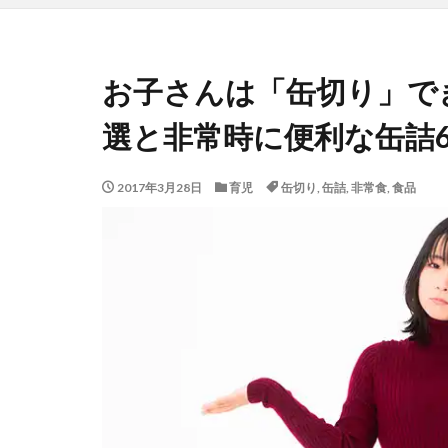
お子さんは「缶切り」で
選と非常時に便利な缶詰
2017年3月28日
育児
缶切り
,
缶詰
,
非常食
,
食品