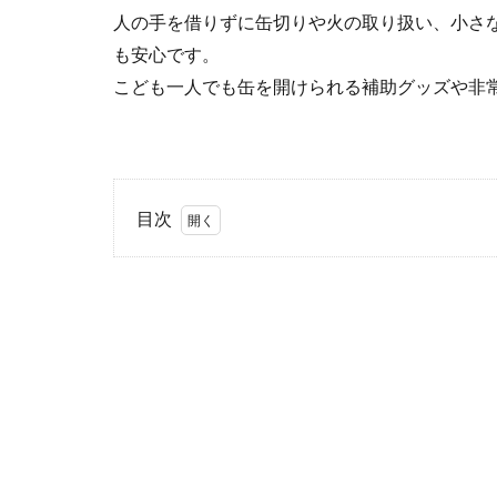
人の手を借りずに缶切りや火の取り扱い、小さ
も安心です。
こども一人でも缶を開けられる補助グッズや非
目次
1
缶
切
り
や
フ
タ
開
け
2