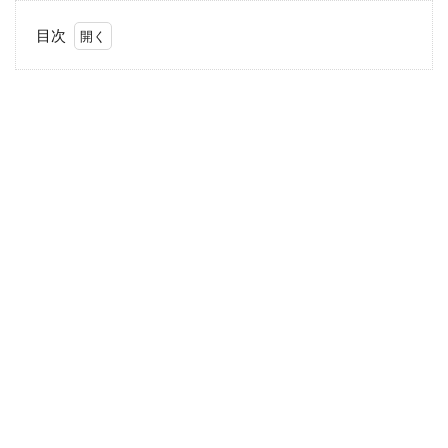
目次
1
噂
の
真
相
2
ピラ
ミッ
ド壁
画は
嘘か
真
か？
3
ま
と
め