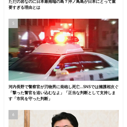
ただの岩なのに日本最南端の島？沖ノ鳥島が日本にとって重
要すぎる理由とは
河内長野で警察官が刃物男に発砲し死亡…SNSでは擁護相次ぐ
「撃った警官を追い込むなよ」「正当な判断として支持しま
す「市民を守った判断」