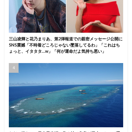
三山凌輝と花乃まりあ、第2弾報道での親密メッセージ公開に
SNS震撼「不時着どころじゃない墜落してるわ」「これはち
ょっと、イタタタ…w」「何が運命だよ気持ち悪い」