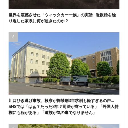
世界を震撼させた「ウィッタカー一族」の実話…近親婚を繰
り返した家系に何が起きたのか？
川口ひき逃げ事故、検察が拘禁刑3年求刑も軽すぎるの声…
SNSでは「はぁ？たった3年？司法が腐っている」「外国人特
権にも程がある」「遺族が気の毒でなりません」