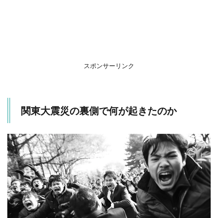
た
の
か
2
ま
と
め
スポンサーリンク
関東大震災の裏側で何が起きたのか