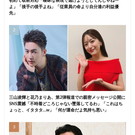
初めて取材対応「曖昧な表現で逃げようとしてんじゃねー
よ」「後手の後手よね」「従業員の命より自分達の利益優
先」
三山凌輝と花乃まりあ、第2弾報道での親密メッセージ公開に
SNS震撼「不時着どころじゃない墜落してるわ」「これはち
ょっと、イタタタ…w」「何が運命だよ気持ち悪い」