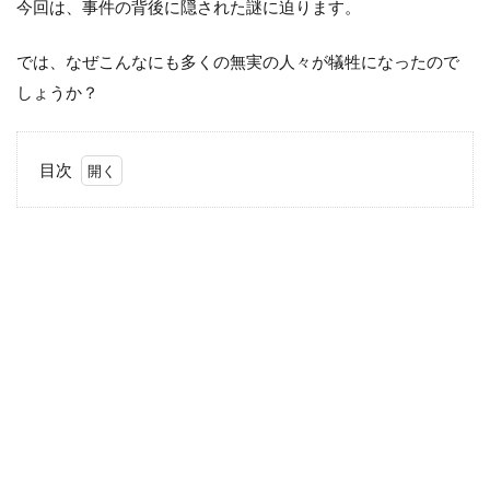
今回は、事件の背後に隠された謎に迫ります。
では、なぜこんなにも多くの無実の人々が犠牲になったので
しょうか？
目次
1
関
東
大
震
災
の
裏
側
で
何
が
起
き