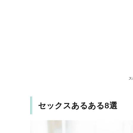
ク
ス
あ
る
あ
る8
選
1.1
ずっ
と同
じ体
位で
ス
は飽
きる
1.2
セックスあるある8選
同時
にイ
クこ
とは
ない