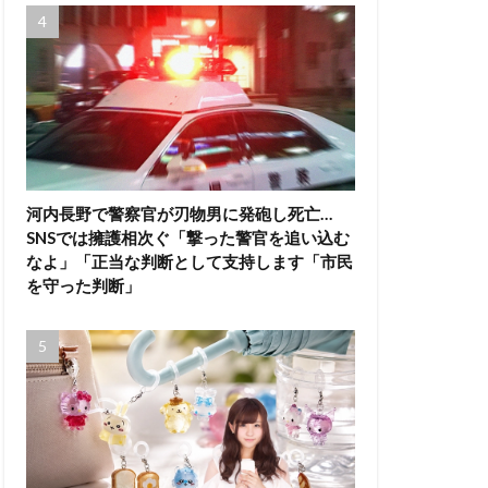
河内長野で警察官が刃物男に発砲し死亡…
SNSでは擁護相次ぐ「撃った警官を追い込む
なよ」「正当な判断として支持します「市民
を守った判断」