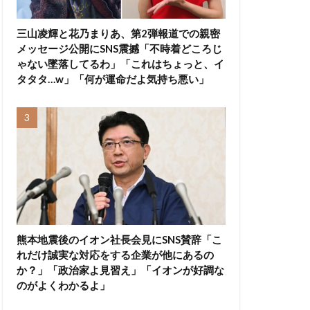
三山凌輝と花乃まりあ、第2弾報道での親密
メッセージ公開にSNS震撼「不時着どころじ
ゃない墜落してるわ」「これはちょっと、イ
タタタ…w」「何が運命だよ気持ち悪い」
熊本地震後のイオン社長会見にSNS賛辞「こ
れだけ誠実な対応をする企業が他にあるの
か？」「政治家よ見習え」「イオンが好調な
のがよくわかるよ」