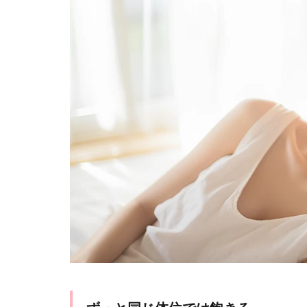
1.3
巨根
は痛
い
1.4
休み
の日
は一
日中
セッ
クス
しが
ち
1.5
メガ
ネは
どう
する
1.6