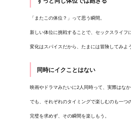
ずっと同じ体位では飽きる
コン
ドー
「またこの体位？」って思う瞬間。
ムは
少し
離れ
新しい体位に挑戦することで、セックスライフ
たコ
ンビ
変化はスパイスだから、たまには冒険してみよ
ニま
で買
いに
行く
同時にイクことはない
1.7
セッ
映画やドラマみたいに2人同時って、実際はな
クス
が終
でも、それぞれのタイミングで楽しむのも一つ
わっ
た後
に下
完璧を求めず、その瞬間を楽しもう。
着が
ない