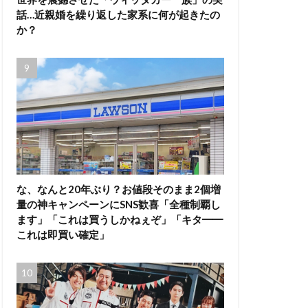
話…近親婚を繰り返した家系に何が起きたの
か？
な、なんと20年ぶり？お値段そのまま2個増
量の神キャンペーンにSNS歓喜「全種制覇し
ます」「これは買うしかねぇぞ」「キタ━━
これは即買い確定」