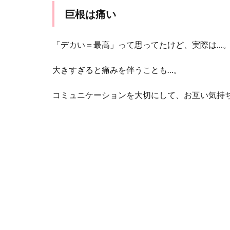
1.8
巨根は痛い
セッ
クス
「デカい＝最高」って思ってたけど、実際は…
中に
尿意
を催
大きすぎると痛みを伴うことも…。
す時
があ
コミュニケーションを大切にして、お互い気持
る
2
ま
と
め