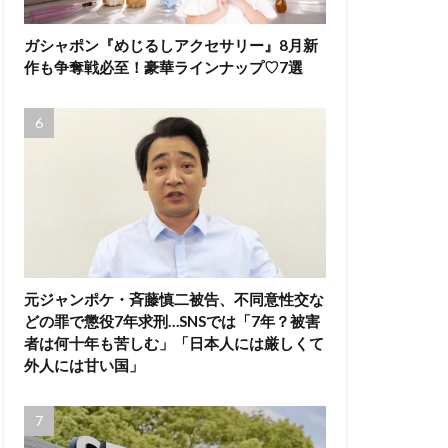
ガシャポン『めじるしアクセサリー』8月新
作も争奪戦必至！豪華ラインナップ♡7選
元ジャンポケ・斉藤慎二被告、不同意性交な
どの罪で懲役7年求刑…SNSでは「7年？被害
者は何十年も苦しむ」「日本人には厳しくて
外人には甘い国」