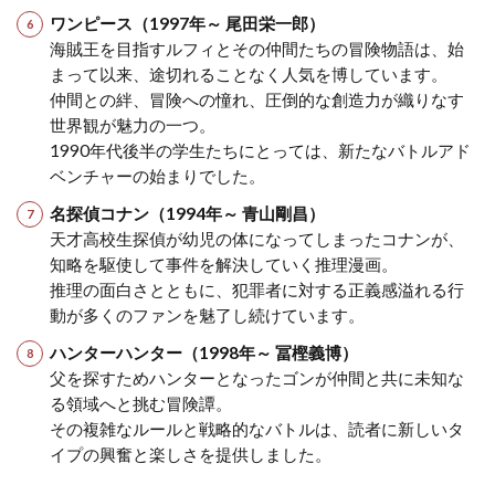
ワンピース（1997年～ 尾田栄一郎）
海賊王を目指すルフィとその仲間たちの冒険物語は、始
まって以来、途切れることなく人気を博しています。
仲間との絆、冒険への憧れ、圧倒的な創造力が織りなす
世界観が魅力の一つ。
1990年代後半の学生たちにとっては、新たなバトルアド
ベンチャーの始まりでした。
名探偵コナン（1994年～ 青山剛昌）
天才高校生探偵が幼児の体になってしまったコナンが、
知略を駆使して事件を解決していく推理漫画。
推理の面白さとともに、犯罪者に対する正義感溢れる行
動が多くのファンを魅了し続けています。
ハンターハンター（1998年～ 冨樫義博）
父を探すためハンターとなったゴンが仲間と共に未知な
る領域へと挑む冒険譚。
その複雑なルールと戦略的なバトルは、読者に新しいタ
イプの興奮と楽しさを提供しました。