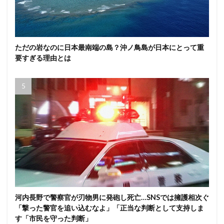
ただの岩なのに日本最南端の島？沖ノ鳥島が日本にとって重
要すぎる理由とは
河内長野で警察官が刃物男に発砲し死亡…SNSでは擁護相次ぐ
「撃った警官を追い込むなよ」「正当な判断として支持しま
す「市民を守った判断」