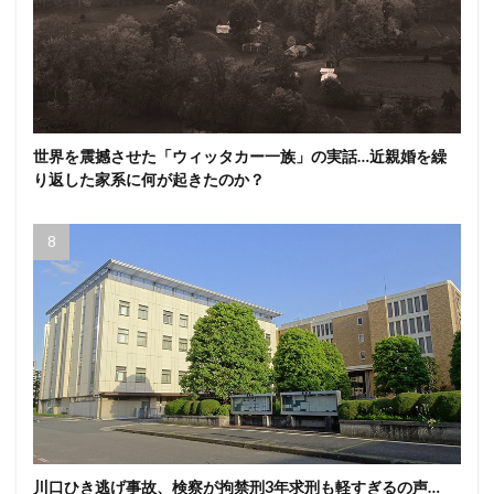
世界を震撼させた「ウィッタカー一族」の実話…近親婚を繰
り返した家系に何が起きたのか？
川口ひき逃げ事故、検察が拘禁刑3年求刑も軽すぎるの声…