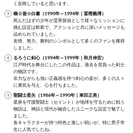
く反映していると思います。
幽☆遊☆白書（1990年～1994年｜冨樫義博）
死んだはずの少年が霊界探偵として様々なミッションに
挑む設定は斬新で、アクションと共に深いメッセージも
込められていました。
友情、努力、勝利のシンボルとして多くのファンを獲得
しました。
るろうに剣心（1994年～1999年｜和月伸宏）
江戸時代を舞台にしたこの作品は、過去を背負った剣士
の物語です。
非力ながらも強い正義感を持つ剣心の姿が、多くの人々
に勇気を与え、心を打ちました。
聖闘士星矢（1986年～1990年｜車田正美）
星座を守護聖闘士（セイント）が地球を守るために戦う
物語は、神話と現代が融合したユニークな設定で魅了し
ました。
各キャラクターが持つ特色と激しい戦いが、特に男子学
生に人気でしたね。