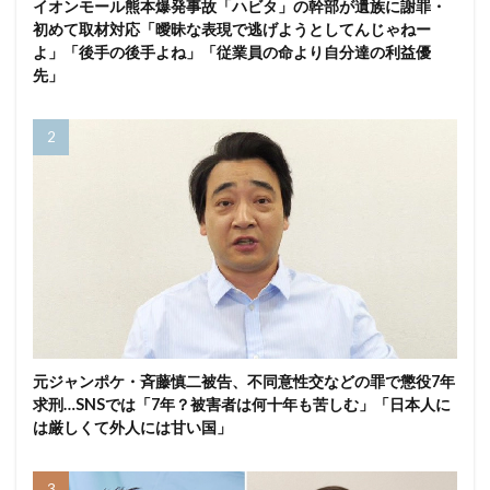
イオンモール熊本爆発事故「ハビタ」の幹部が遺族に謝罪・
初めて取材対応「曖昧な表現で逃げようとしてんじゃねー
よ」「後手の後手よね」「従業員の命より自分達の利益優
先」
元ジャンポケ・斉藤慎二被告、不同意性交などの罪で懲役7年
求刑…SNSでは「7年？被害者は何十年も苦しむ」「日本人に
は厳しくて外人には甘い国」