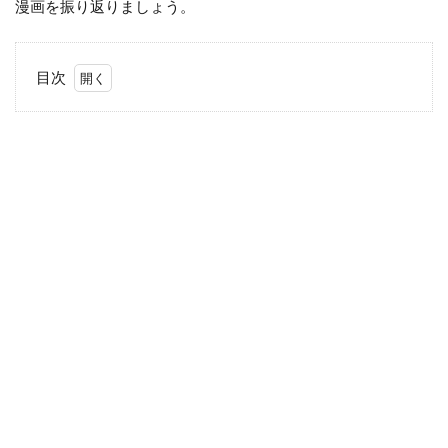
漫画を振り返りましょう。
目次
1
ベス
ト漫
画は
何で
す
か？
2
ま
と
め