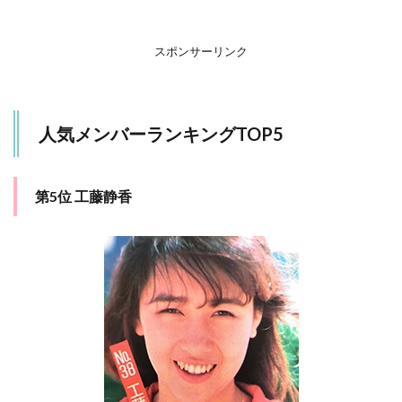
1.3
第3位
スポンサーリンク
ゆう
ゆ
（岩
井由
人気メンバーランキングTOP5
紀
子）
1.4
第5位 工藤静香
第2位
高井
麻巳
子
1.5
第1位
新田
恵利
2
ま
と