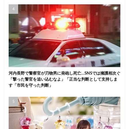
河内長野で警察官が刃物男に発砲し死亡…SNSでは擁護相次ぐ
「撃った警官を追い込むなよ」「正当な判断として支持しま
す「市民を守った判断」