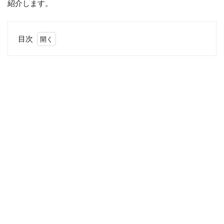
紹介します。
目次
1
人気
メン
バー
ラン
キン
グ
TOP5
1.1
第5位
工藤
静香
1.2
第4位
国生
さゆ
り