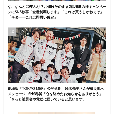
な、なんと20年ぶり？お値段そのまま2個増量の神キャンペー
ンにSNS歓喜「全種制覇します」「これは買うしかねぇぞ」
「キタ━━これは即買い確定」
劇場版『TOKYO MER』公開延期、鈴木亮平さんが被災地へ
メッセージ…SNS称賛「心を込めたお知らせをありがとう」
「きっと被災者や救助に届いていると思います」