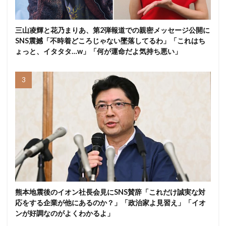
三山凌輝と花乃まりあ、第2弾報道での親密メッセージ公開に
SNS震撼「不時着どころじゃない墜落してるわ」「これはち
ょっと、イタタタ…w」「何が運命だよ気持ち悪い」
熊本地震後のイオン社長会見にSNS賛辞「これだけ誠実な対
応をする企業が他にあるのか？」「政治家よ見習え」「イオ
ンが好調なのがよくわかるよ」