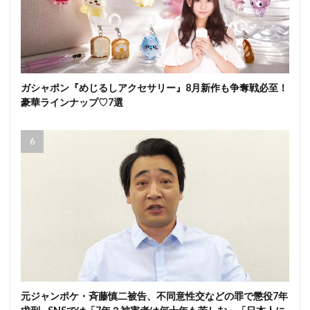
ガシャポン『めじるしアクセサリー』8月新作も争奪戦必至！
豪華ラインナップ♡7選
元ジャンポケ・斉藤慎二被告、不同意性交などの罪で懲役7年