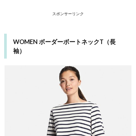
【チ
ェス
ター
スポンサーリンク
コー
トコ
ー
デ】
WOMEN ボーダーボートネックT（長
4
袖）
【ラ
イダ
ース
ジャ
ケッ
ト×
スカ
ート
コー
デ】
5
【ト
レン
チコ