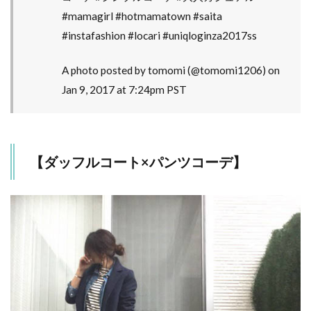
#mamagirl #hotmamatown #saita
#instafashion #locari #uniqloginza2017ss
A photo posted by tomomi (@tomomi1206) on
Jan 9, 2017 at 7:24pm PST
【ダッフルコート×パンツコーデ】