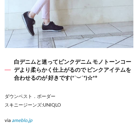
白デニムと迷ってピンクデニム モノトーンコー
デより柔らかく仕上がるので ピンクアイテムを
合わせるのが 好きです(*˙︶˙*)☆*°
ダウンベスト．ボーダー
スキニージーンズ:UNIQLO
via
ameblo.jp