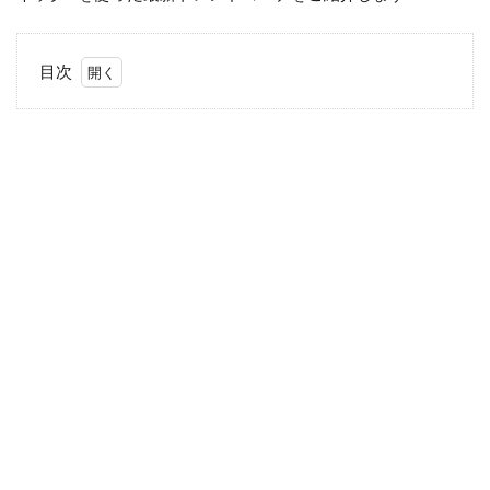
目次
1
WOMEN
ボーダー
ボートネ
ック
T（長
袖）
2
【ダ
ッフ
ルコ
ート
×パ
ンツ
コー
デ】
3