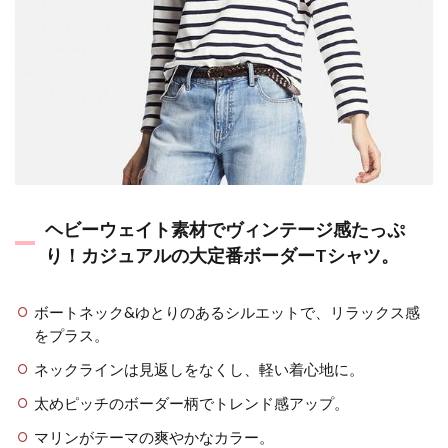
ート
×パ
ンツ
コー
デ】
6
【ダ
ウン
ベス
トコ
ー
ヘビーウェイト素材でヴィンテージ感たっぷ
デ】
り！カジュアルの大定番ボーダーTシャツ。
7
【ボ
ート
ボートネック&ゆとりのあるシルエットで、リラックス感
ネッ
をプラス。
ク
T×
ネックラインは見返しをなくし、軽い着心地に。
スニ
太めピッチのボーダー柄でトレンド感アップ。
ーカ
ー】
マリンがテーマの爽やかなカラー。