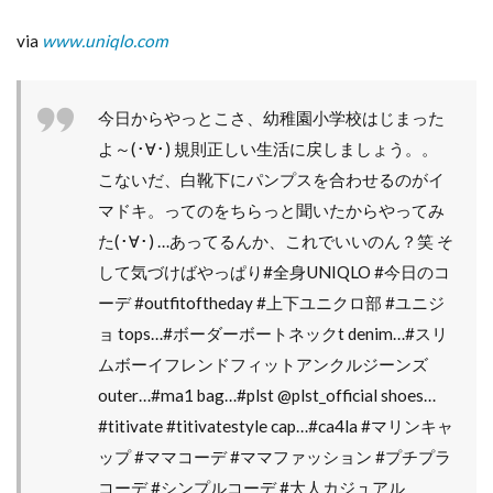
8
【ボ
via
www.uniqlo.com
ーダ
ー親
子リ
ンク
今日からやっとこさ、幼稚園小学校はじまった
コー
よ～(･∀･) 規則正しい生活に戻しましょう。。
デ】
こないだ、白靴下にパンプスを合わせるのがイ
マドキ。ってのをちらっと聞いたからやってみ
た(･∀･) …あってるんか、これでいいのん？笑 そ
して気づけばやっぱり#全身UNIQLO #今日のコ
ーデ #outfitoftheday #上下ユニクロ部 #ユニジ
ョ tops…#ボーダーボートネックt denim…#スリ
ムボーイフレンドフィットアンクルジーンズ
outer…#ma1 bag…#plst @plst_official shoes…
#titivate #titivatestyle cap…#ca4la #マリンキャ
ップ #ママコーデ #ママファッション #プチプラ
コーデ #シンプルコーデ #大人カジュアル