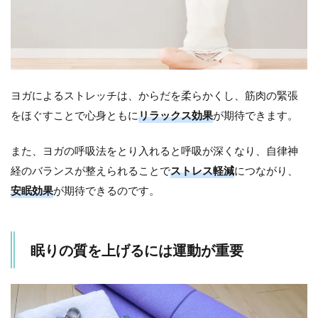
1．仰
向け
のが
っせ
きの
ポー
ズ
ヨガによるストレッチは、からだを柔らかくし、筋肉の緊張
3.2
をほぐすことで心身ともに
リラックス効果
が期待できます。
2．橋
のポ
ーズ
また、ヨガの呼吸法をとり入れると呼吸が深くなり、自律神
経のバランスが整えられることで
ストレス軽減
につながり、
4
漢
安眠効果
が期待できるのです。
方
薬
を
プ
眠りの質を上げるには運動が重要
ラ
ス
し
て
翌