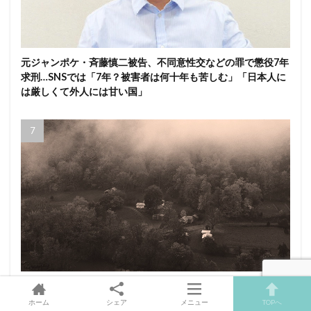
元ジャンポケ・斉藤慎二被告、不同意性交などの罪で懲役7年
求刑…SNSでは「7年？被害者は何十年も苦しむ」「日本人に
は厳しくて外人には甘い国」
世界を震撼させた「ウィッタカー一族」の実話…近親婚を繰
り返した家系に何が起きたのか？
ホーム
シェア
メニュー
TOPへ