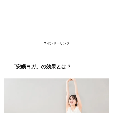
を
上
げ
る
に
は
運
動
が
スポンサーリンク
重
要
3
「安眠ヨガ」の効果とは？
今す
ぐで
きる
簡単
「安
眠ヨ
ガ」
2選
3.1