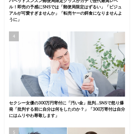
パペットスンスン郵便局限定グッズがガチで歴代最高レベ
ル！即売の予感にSNSでは「郵便局限定はずるい」「ビジュ
アルが可愛すぎませんか」「転売ヤーの餌食になりませんよ
うに」
セクシー女優の300万円寄付に「汚い金」批判…SNSで怒り爆
発「批判する前に自分は何をしたのか？」「300万寄付は自分
にはムリやわ尊敬します」