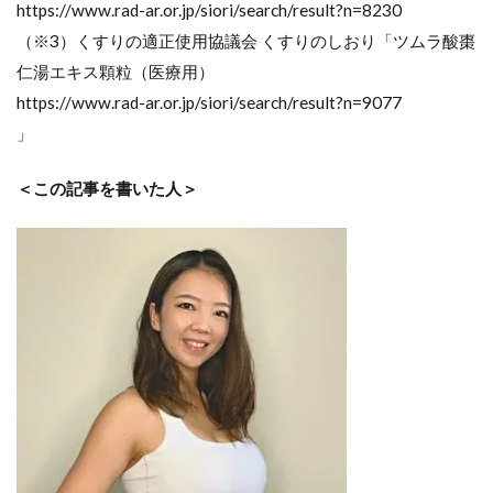
https://www.rad-ar.or.jp/siori/search/result?n=8230
（※3）くすりの適正使用協議会 くすりのしおり「ツムラ酸棗
仁湯エキス顆粒（医療用）
https://www.rad-ar.or.jp/siori/search/result?n=9077
」
＜この記事を書いた人＞