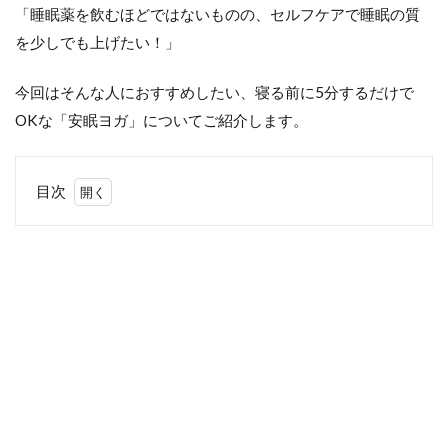
「睡眠薬を飲むほどではないものの、セルフケアで睡眠の質
を少しでも上げたい！」
今回はそんな人におすすめしたい、寝る前に5分するだけで
OKな「安眠ヨガ」についてご紹介します。
目次
1
「安
眠ヨ
ガ」
の効
果と
は？
2
眠
り
の
質