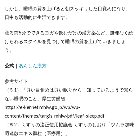
しかし、睡眠の質を上げると朝スッキリした目覚めになり、
日中も活動的に生活できます。
寝る前5分でできるヨガや飲むだけの漢方薬など、無理なく続
けられるスタイルを見つけて睡眠の質を上げていきましょ
う。
公式｜
あんしん漢方
参考サイト
（※1）「良い目覚めは良い眠りから 知っているようで知ら
ない睡眠のこと」厚生労働省
https://e-kennet.mhlw.go.jp/wp/wp-
content/themes/targis_mhlw/pdf/leaf-sleep.pdf
（※2）くすりの適正使用協議会 くすりのしおり「ツムラ加味
逍遙散エキス顆粒（医療用）」