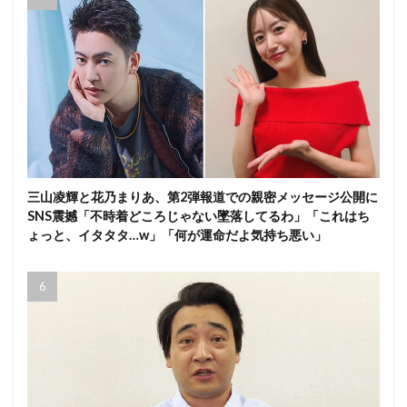
三山凌輝と花乃まりあ、第2弾報道での親密メッセージ公開に
SNS震撼「不時着どころじゃない墜落してるわ」「これはち
ょっと、イタタタ…w」「何が運命だよ気持ち悪い」