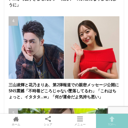
うに」
三山凌輝と花乃まりあ、第2弾報道での親密メッセージ公開に
SNS震撼「不時着どころじゃない墜落してるわ」「これはち
ょっと、イタタタ…w」「何が運命だよ気持ち悪い」
ホーム
シェア
メニュー
TOPへ