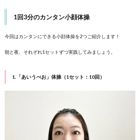
る
＋α
の
1回3分のカンタン小顔体操
習
慣
3.1
今回はカンタンにできる小顔体操を2つご紹介します！
1.姿
勢を
朝と夜、それぞれ1セットずつ実践してみましょう。
改善
する
3.2
1.「あいうべお」体操（1セット：10回）
2.食
べ物
や飲
み物
を変
える
3.3
3.漢
方薬
を取