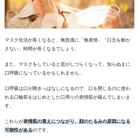
10
回）
2.2
2.あ
ごを
マスク生活が長くなると、無意識に「無表情」「口元を動か
突き
出す
さない」時間が長くなるでしょう。
運動
（1
回：
また、マスクをしていると息がしづらくなって、知らぬまに
30
口呼吸になっているかもしれません。
秒）
3
口呼吸は口が開きっぱなしになるので、口を閉じるのに使わ
ス
れる口輪筋をはじめとした口周りの表情筋が緩んでしまいま
ッ
キ
す。
リ
小
これらが
表情筋の衰えにつながり、顔のたるみの原因になる
顔
に
可能性がある
のです。
な