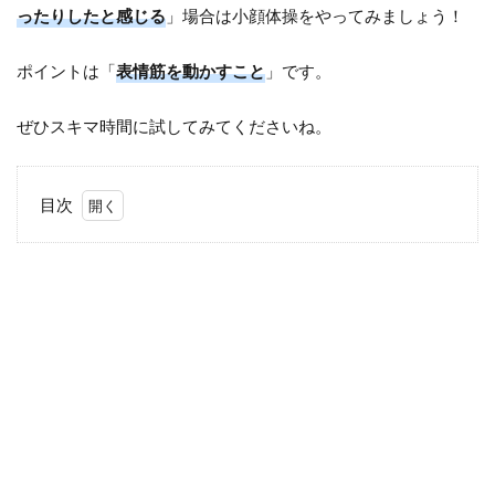
ったりしたと感じる
」場合は小顔体操をやってみましょう！
ポイントは「
表情筋を動かすこと
」です。
ぜひスキマ時間に試してみてくださいね。
目次
1
マ
ス
ク
下
の
顔
が
た
る
む
理
由