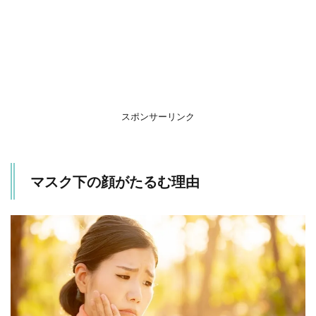
2
1回
3分
の
カ
ン
タ
ン
スポンサーリンク
小
顔
体
操
マスク下の顔がたるむ理由
2.1
1.
「あ
いう
べ
お」
体操
（1セ
ッ
ト：