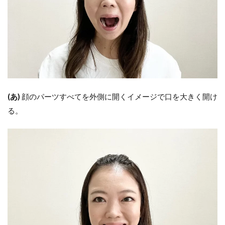
り入
れる
4
ま
と
め
(あ)
顔のパーツすべてを外側に開くイメージで口を大きく開け
る。