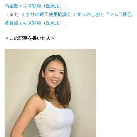
芍薬散エキス顆粒（医療用）」
（※4）
くすりの適正使用協議会 くすりのしおり「ツムラ防已
黄耆湯エキス顆粒（医療用）」
＜この記事を書いた人＞