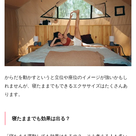
がお
すす
めな
人
2
ベッ
ドで
5
分！
寝た
まま
エク
からだを動かすというと立位や座位のイメージが強いかもし
ササ
イズ
れませんが、寝たままでもできるエクササイズはたくさんあ
2.1
ります。
腹筋
を鍛
える
寝たままでも効果は出る？
2.2
背筋
を鍛