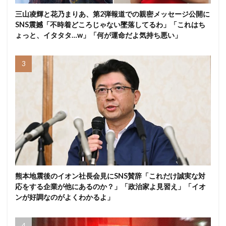
三山凌輝と花乃まりあ、第2弾報道での親密メッセージ公開に
SNS震撼「不時着どころじゃない墜落してるわ」「これはち
ょっと、イタタタ…w」「何が運命だよ気持ち悪い」
熊本地震後のイオン社長会見にSNS賛辞「これだけ誠実な対
応をする企業が他にあるのか？」「政治家よ見習え」「イオ
ンが好調なのがよくわかるよ」