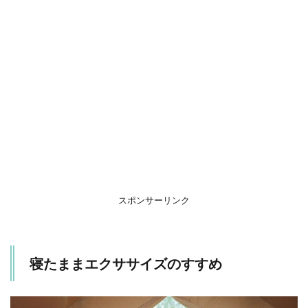
ク
サ
サ
イ
ズ
の
す
す
め
1.1
寝た
まま
でも
効果
は出
スポンサーリンク
る？
1.2
寝た
寝たままエクササイズのすすめ
まま
エク
ササ
イズ