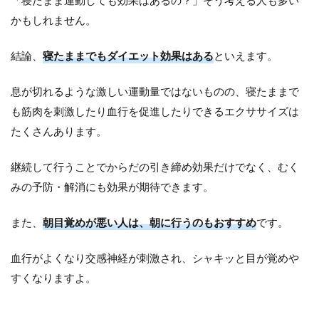
「寝たまま運動しても効果はあるの？」そう考える人も多い
える
かもしれません。
3
頑
結論、
寝たままでもダイエット効果はある
といえます。
張
ら
な
息が切れるような激しい運動量ではないものの、寝たままで
い
も筋肉を刺激したり血行を促進したりできるエクササイズは
で
痩
たくさんあります。
せ
る
継続して行うことでからだの引き締め効果だけでなく、むく
に
は
みの予防・解消にも効果が期待できます。
漢
方
また、
朝目覚めが悪い人は、朝に行うのもおすすめ
です。
薬
も
お
血行がよくなり交感神経が刺激され、シャキッと目が覚めや
す
すくなりますよ。
す
め
4