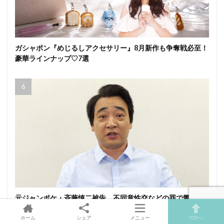
ガシャポン『めじるしアクセサリー』8月新作も争奪戦必至！
豪華ラインナップ♡7選
元ジャンポケ・斉藤慎二被告、不同意性交などの罪で懲役7年
求刑…SNSでは「7年？被害者は何十年も苦しむ」「日本人に
は厳しくて外人には甘い国」
ホーム
シェア
メニュー
TOPへ