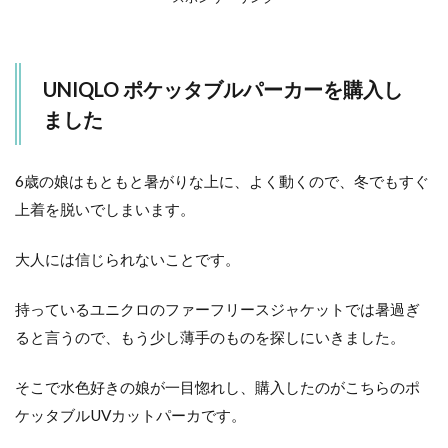
3
ユニク
ロポケ
UNIQLO ポケッタブルパーカーを購入し
ッタブ
ルパー
ました
カーの
ここが
すご
6歳の娘はもともと暑がりな上に、よく動くので、冬でもすぐ
い！！
上着を脱いでしまいます。
3.1
▼雨
水を
大人には信じられないことです。
弾く
耐久
持っているユニクロのファーフリースジャケットでは暑過ぎ
撥水
加工
ると言うので、もう少し薄手のものを探しにいきました。
3.2
そこで水色好きの娘が一目惚れし、購入したのがこちらのポ
▼UV
カッ
ケッタブルUVカットパーカです。
ト機
能付