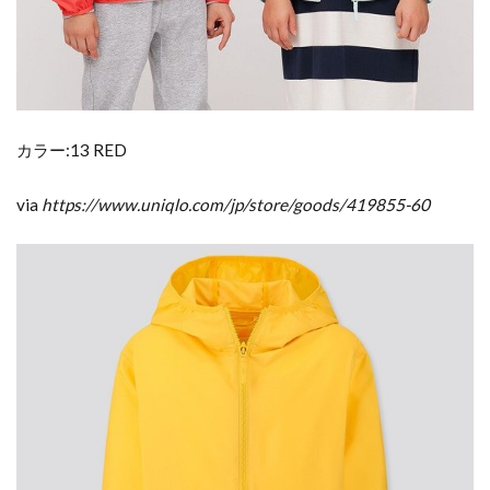
カラー:13 RED
via
https://www.uniqlo.com/jp/store/goods/419855-60