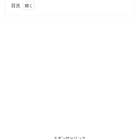
目次
1
UNIQLO
ポケッ
タブル
パーカ
ーを購
入しま
した
2
カ
ラ
ー
バ
リ
エ
ー
シ
ョ
ン
は6
色
スポンサーリンク