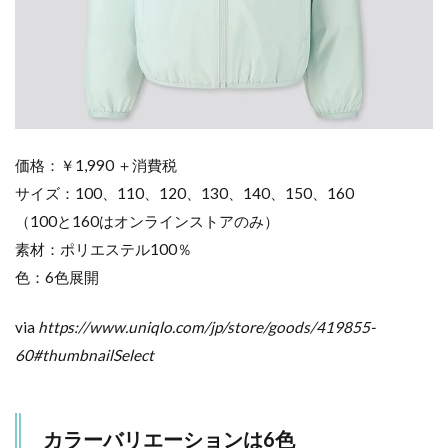
際
に
着
せ
て
み
ま
し
価格：￥1,990 ＋消費税
た
サイズ：100、110、120、130、140、150、160
5
（100と160はオンラインストアのみ）
畳む
とこ
素材：ポリエステル100％
んな
色：6色展開
にコ
ンパ
ク
via
https://www.uniqlo.com/jp/store/goods/419855-
ト！
60#thumbnailSelect
6
ま
と
め
カラーバリエーションは6色