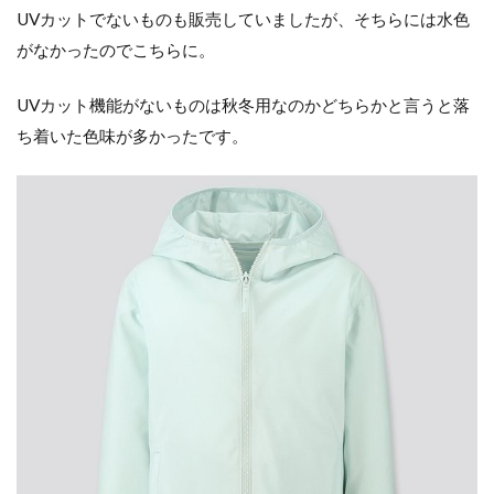
UVカットでないものも販売していましたが、そちらには水色
き
がなかったのでこちらに。
3.3
▼コ
ンパ
UVカット機能がないものは秋冬用なのかどちらかと言うと落
クト
ち着いた色味が多かったです。
なサ
イズ
にな
るポ
ケッ
タブ
ル仕
様
3.4
▼リ
フレ
クタ
ー付
き
4
実